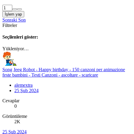
İşlem yap
Sonraki
Son
Filtreler
Seçilenleri göster:
Yükleniyor…
Song
Jeeg Robot - Happy birthday - 150 canzoni per animazione
feste bambini - Testi Canzoni - ascoltare - scaricare
alemextra
25 Şub 2024
Cevaplar
0
Görüntüleme
2K
25 Şub 2024