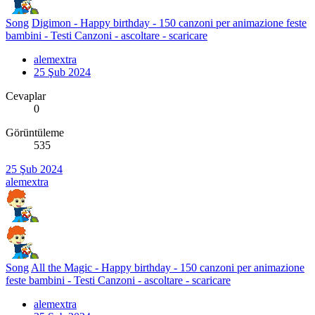
Song
Digimon - Happy birthday - 150 canzoni per animazione feste
bambini - Testi Canzoni - ascoltare - scaricare
alemextra
25 Şub 2024
Cevaplar
0
Görüntüleme
535
25 Şub 2024
alemextra
Song
All the Magic - Happy birthday - 150 canzoni per animazione
feste bambini - Testi Canzoni - ascoltare - scaricare
alemextra