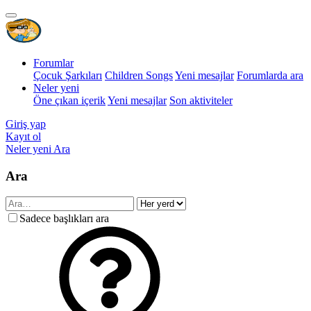
Forumlar
Çocuk Şarkıları
Children Songs
Yeni mesajlar
Forumlarda ara
Neler yeni
Öne çıkan içerik
Yeni mesajlar
Son aktiviteler
Giriş yap
Kayıt ol
Neler yeni
Ara
Ara
Sadece başlıkları ara