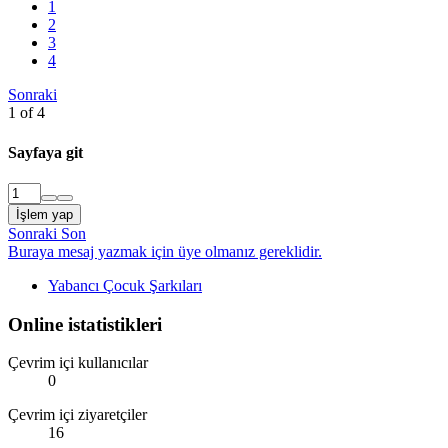
1
2
3
4
Sonraki
1 of 4
Sayfaya git
İşlem yap
Sonraki
Son
Buraya mesaj yazmak için üye olmanız gereklidir.
Yabancı Çocuk Şarkıları
Online istatistikleri
Çevrim içi kullanıcılar
0
Çevrim içi ziyaretçiler
16