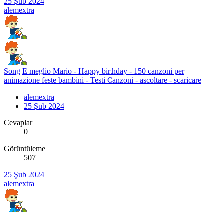
25 Şub 2024
alemextra
Song
E meglio Mario - Happy birthday - 150 canzoni per
animazione feste bambini - Testi Canzoni - ascoltare - scaricare
alemextra
25 Şub 2024
Cevaplar
0
Görüntüleme
507
25 Şub 2024
alemextra