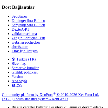
Dost Bağlantılar
Seoptimer
Dopinger Sıra Bulucu
Serptakip Sıra Bulucu
DexterGPT
validator.schema
Zengin Sonuçlar Testi
websiteseochecker
ahrefs.com
Link İçin İletişim
Türkçe (TR)
Bize ulaşın
Şartlar ve kurallar
Gizlilik politikası
Yardım
Ana sayfa
RSS
®
Community platform by XenForo
© 2010-2026 XenForo Ltd.
[XGT] Forum statistics system
- XenGenTr
Bu site çerezler kullanır. Bu siteyi kullanmaya devam ederek