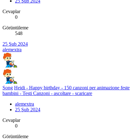
25 Şub 2024
Cevaplar
0
Görüntüleme
548
25 Şub 2024
alemextra
Song
Heidi - Happy birthday - 150 canzoni per animazione feste
bambini - Testi Canzoni - ascoltare - scaricare
alemextra
25 Şub 2024
Cevaplar
0
Görüntüleme