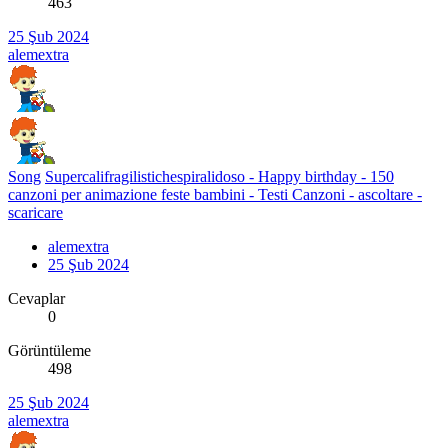
463
25 Şub 2024
alemextra
Song
Supercalifragilistichespiralidoso - Happy birthday - 150
canzoni per animazione feste bambini - Testi Canzoni - ascoltare -
scaricare
alemextra
25 Şub 2024
Cevaplar
0
Görüntüleme
498
25 Şub 2024
alemextra