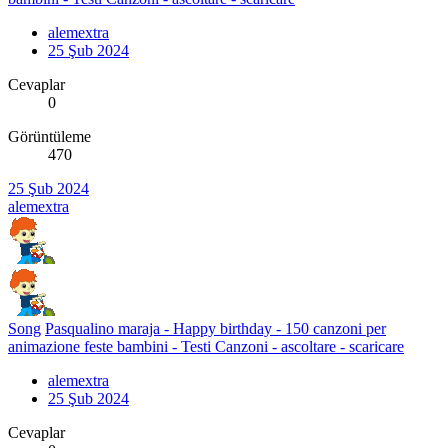
alemextra
25 Şub 2024
Cevaplar
0
Görüntüleme
470
25 Şub 2024
alemextra
Song
Pasqualino maraja - Happy birthday - 150 canzoni per
animazione feste bambini - Testi Canzoni - ascoltare - scaricare
alemextra
25 Şub 2024
Cevaplar