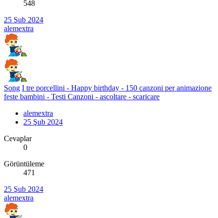
548
25 Şub 2024
alemextra
Song
I tre porcellini - Happy birthday - 150 canzoni per animazione
feste bambini - Testi Canzoni - ascoltare - scaricare
alemextra
25 Şub 2024
Cevaplar
0
Görüntüleme
471
25 Şub 2024
alemextra