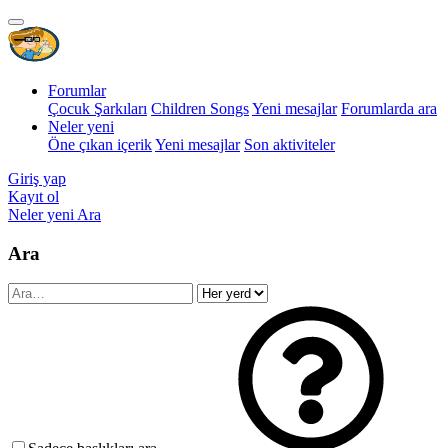
Forumlar
Çocuk Şarkıları
Children Songs
Yeni mesajlar
Forumlarda ara
Neler yeni
Öne çıkan içerik
Yeni mesajlar
Son aktiviteler
Giriş yap
Kayıt ol
Neler yeni
Ara
Ara