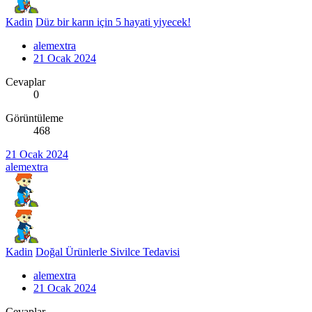
Kadin
Düz bir karın için 5 hayati yiyecek!
alemextra
21 Ocak 2024
Cevaplar
0
Görüntüleme
468
21 Ocak 2024
alemextra
Kadin
Doğal Ürünlerle Sivilce Tedavisi
alemextra
21 Ocak 2024
Cevaplar