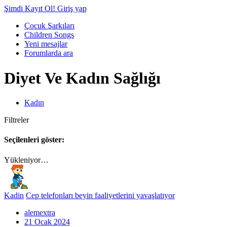
Şimdi Kayıt Ol!
Giriş yap
Çocuk Şarkıları
Children Songs
Yeni mesajlar
Forumlarda ara
Diyet Ve Kadın Sağlığı
Kadın
Filtreler
Seçilenleri göster:
Yükleniyor…
Kadin
Cep telefonları beyin faaliyetlerini yavaşlatıyor
alemextra
21 Ocak 2024