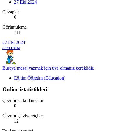
27 Eki 2024
Cevaplar
0
Görüntüleme
711
27 Eki 2024
alemextra
Buraya mesaj yazmak için üye olmanız gereklidir.
Eğitim Öğretim (Education)
Online istatistikleri
Çevrim içi kullanıcılar
0
Çevrim içi ziyaretçiler
12
Toplam ziyaretçi