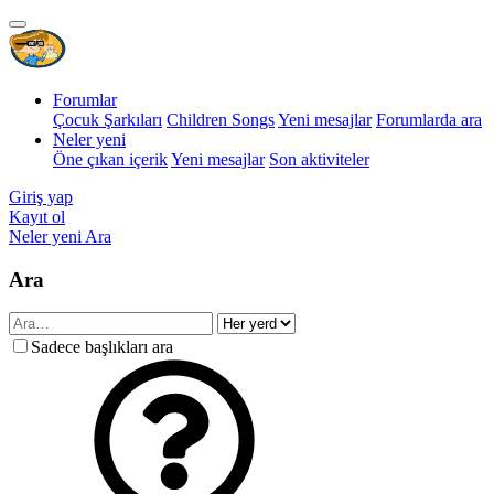
Forumlar
Çocuk Şarkıları
Children Songs
Yeni mesajlar
Forumlarda ara
Neler yeni
Öne çıkan içerik
Yeni mesajlar
Son aktiviteler
Giriş yap
Kayıt ol
Neler yeni
Ara
Ara
Sadece başlıkları ara