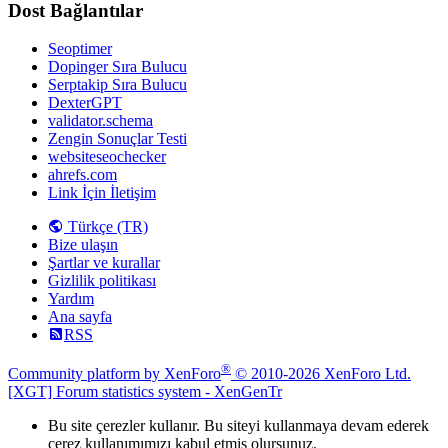
Dost Bağlantılar
Seoptimer
Dopinger Sıra Bulucu
Serptakip Sıra Bulucu
DexterGPT
validator.schema
Zengin Sonuçlar Testi
websiteseochecker
ahrefs.com
Link İçin İletişim
Türkçe (TR)
Bize ulaşın
Şartlar ve kurallar
Gizlilik politikası
Yardım
Ana sayfa
RSS
®
Community platform by XenForo
© 2010-2026 XenForo Ltd.
[XGT] Forum statistics system
- XenGenTr
Bu site çerezler kullanır. Bu siteyi kullanmaya devam ederek
çerez kullanımımızı kabul etmiş olursunuz.