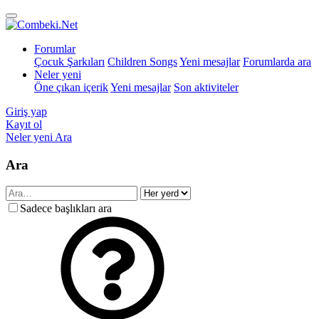
Forumlar
Çocuk Şarkıları
Children Songs
Yeni mesajlar
Forumlarda ara
Neler yeni
Öne çıkan içerik
Yeni mesajlar
Son aktiviteler
Giriş yap
Kayıt ol
Neler yeni
Ara
Ara
Sadece başlıkları ara