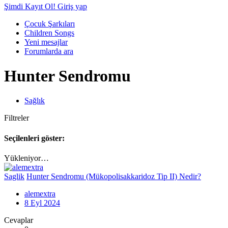
Şimdi Kayıt Ol!
Giriş yap
Çocuk Şarkıları
Children Songs
Yeni mesajlar
Forumlarda ara
Hunter Sendromu
Sağlık
Filtreler
Seçilenleri göster:
Yükleniyor…
Saglik
Hunter Sendromu (Mükopolisakkaridoz Tip II) Nedir?
alemextra
8 Eyl 2024
Cevaplar