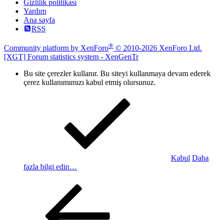
Gizlilik politikası
Yardım
Ana sayfa
RSS
®
Community platform by XenForo
© 2010-2026 XenForo Ltd.
[XGT] Forum statistics system
- XenGenTr
Bu site çerezler kullanır. Bu siteyi kullanmaya devam ederek
çerez kullanımımızı kabul etmiş olursunuz.
Kabul
Daha
fazla bilgi edin…