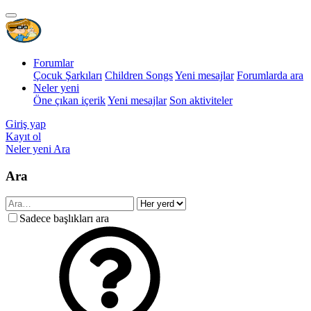
Forumlar
Çocuk Şarkıları
Children Songs
Yeni mesajlar
Forumlarda ara
Neler yeni
Öne çıkan içerik
Yeni mesajlar
Son aktiviteler
Giriş yap
Kayıt ol
Neler yeni
Ara
Ara
Sadece başlıkları ara