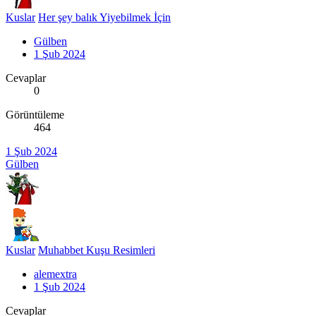
Kuslar
Her şey balık Yiyebilmek İçin
Gülben
1 Şub 2024
Cevaplar
0
Görüntüleme
464
1 Şub 2024
Gülben
Kuslar
Muhabbet Kuşu Resimleri
alemextra
1 Şub 2024
Cevaplar