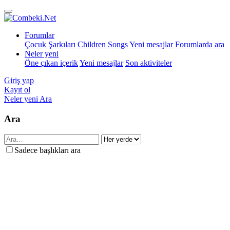
Forumlar
Çocuk Şarkıları
Children Songs
Yeni mesajlar
Forumlarda ara
Neler yeni
Öne çıkan içerik
Yeni mesajlar
Son aktiviteler
Giriş yap
Kayıt ol
Neler yeni
Ara
Ara
Sadece başlıkları ara