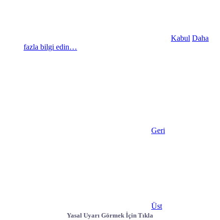
Kabul
Daha
fazla bilgi edin…
Geri
Üst
Yasal Uyarı Görmek İçin Tıkla