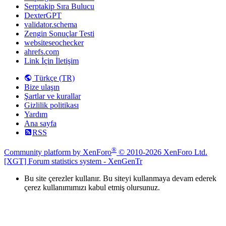
Serptakip Sıra Bulucu
DexterGPT
validator.schema
Zengin Sonuçlar Testi
websiteseochecker
ahrefs.com
Link İçin İletişim
Türkçe (TR)
Bize ulaşın
Şartlar ve kurallar
Gizlilik politikası
Yardım
Ana sayfa
RSS
®
Community platform by XenForo
© 2010-2026 XenForo Ltd.
[XGT] Forum statistics system
- XenGenTr
Bu site çerezler kullanır. Bu siteyi kullanmaya devam ederek
çerez kullanımımızı kabul etmiş olursunuz.