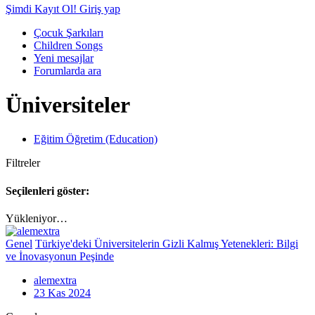
Şimdi Kayıt Ol!
Giriş yap
Çocuk Şarkıları
Children Songs
Yeni mesajlar
Forumlarda ara
Üniversiteler
Eğitim Öğretim (Education)
Filtreler
Seçilenleri göster:
Yükleniyor…
Genel
Türkiye'deki Üniversitelerin Gizli Kalmış Yetenekleri: Bilgi
ve İnovasyonun Peşinde
alemextra
23 Kas 2024