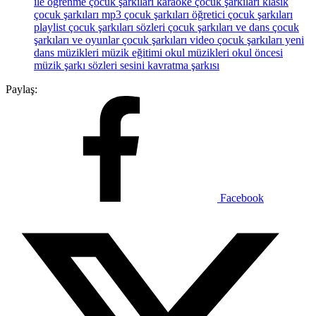
ile öğrenme
çocuk şarkıları karaoke
çocuk şarkıları klasik
çocuk şarkıları mp3
çocuk şarkıları öğretici
çocuk şarkıları
playlist
çocuk şarkıları sözleri
çocuk şarkıları ve dans
çocuk
şarkıları ve oyunlar
çocuk şarkıları video
çocuk şarkıları yeni
dans müzikleri
müzik eğitimi
okul müzikleri
okul öncesi
müzik
şarkı sözleri
sesini kavratma şarkısı
Paylaş:
Facebook