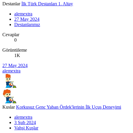
Destanlar
İlk Türk Destanları 1. Altay
alemextra
27 May 2024
Destanlarımız
Cevaplar
0
Görüntüleme
1K
27 May 2024
alemextra
Kuslar
Korkusuz Genç Yaban Ördek'lerinin İlk Uçuş Deneyimi
alemextra
3 Şub 2024
Vahşi Kuşlar