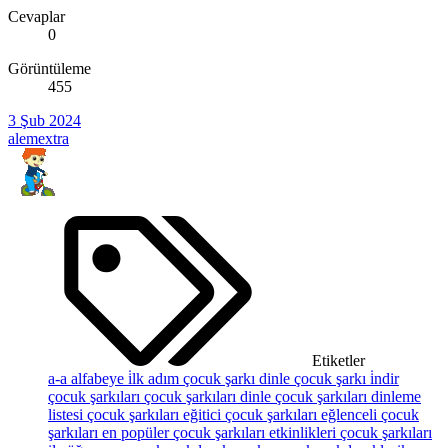
Cevaplar
0
Görüntüleme
455
3 Şub 2024
alemextra
Etiketler
a-a
alfabeye i̇lk adım
çocuk şarkı dinle
çocuk şarkı i̇ndir
çocuk şarkıları
çocuk şarkıları dinle
çocuk şarkıları dinleme
listesi
çocuk şarkıları eğitici
çocuk şarkıları eğlenceli
çocuk
şarkıları en popüler
çocuk şarkıları etkinlikleri
çocuk şarkıları