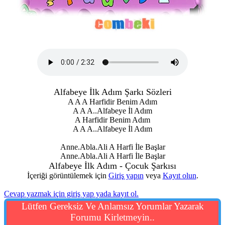
Alfabeye İlk Adım Şarkı Sözleri
A A A Harfidir Benim Adım
A A A..Alfabeye İl Adım
A Harfidir Benim Adım
A A A..Alfabeye İl Adım
Anne.Abla.Ali A Harfi İle Başlar
Anne.Abla.Ali A Harfi İle Başlar
Alfabeye İlk Adım - Çocuk Şarkısı
İçeriği görüntülemek için
Giriş yapın
veya
Kayıt olun
.
Cevap yazmak için giriş yap yada kayıt ol.
Lütfen Gereksiz Ve Anlamsız Yorumlar Yazarak
Forumu Kirletmeyin..