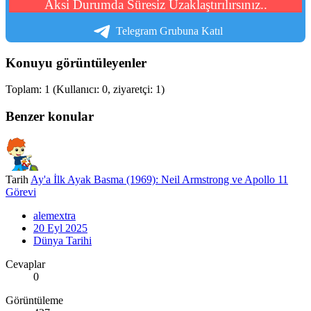
Aksi Durumda Süresiz Uzaklaştırılırsınız..
Telegram Grubuna Katıl
Konuyu görüntüleyenler
Toplam: 1 (Kullanıcı: 0, ziyaretçi: 1)
Benzer konular
Tarih
Ay'a İlk Ayak Basma (1969): Neil Armstrong ve Apollo 11
Görevi
alemextra
20 Eyl 2025
Dünya Tarihi
Cevaplar
0
Görüntüleme