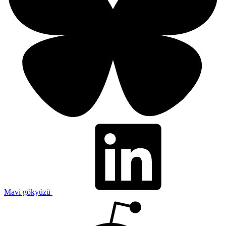
Mavi gökyüzü