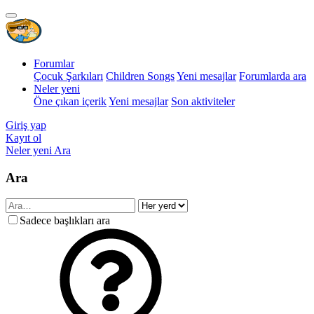
Forumlar
Çocuk Şarkıları
Children Songs
Yeni mesajlar
Forumlarda ara
Neler yeni
Öne çıkan içerik
Yeni mesajlar
Son aktiviteler
Giriş yap
Kayıt ol
Neler yeni
Ara
Ara
Sadece başlıkları ara