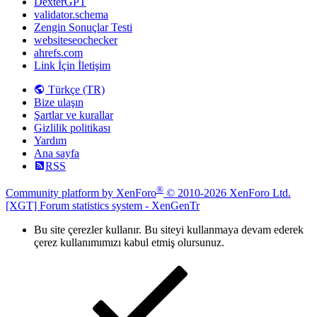
DexterGPT
validator.schema
Zengin Sonuçlar Testi
websiteseochecker
ahrefs.com
Link İçin İletişim
Türkçe (TR)
Bize ulaşın
Şartlar ve kurallar
Gizlilik politikası
Yardım
Ana sayfa
RSS
®
Community platform by XenForo
© 2010-2026 XenForo Ltd.
[XGT] Forum statistics system
- XenGenTr
Bu site çerezler kullanır. Bu siteyi kullanmaya devam ederek
çerez kullanımımızı kabul etmiş olursunuz.