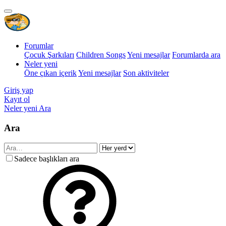
Forumlar
Çocuk Şarkıları
Children Songs
Yeni mesajlar
Forumlarda ara
Neler yeni
Öne çıkan içerik
Yeni mesajlar
Son aktiviteler
Giriş yap
Kayıt ol
Neler yeni
Ara
Ara
Sadece başlıkları ara