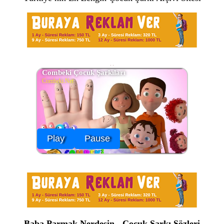
Combeki Çocuk Şarkıları
Combeki.Net
Play
Pause
Baba Parmak Nerdesin - Çocuk Şarkı Sözleri