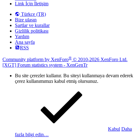
Link İçin İletişim
Türkçe (TR)
Bize ulaşın
Şartlar ve kurallar
Gizlilik politikası
Yardım
Ana sayfa
RSS
®
Community platform by XenForo
© 2010-2026 XenForo Ltd.
[XGT] Forum statistics system
- XenGenTr
Bu site çerezler kullanır. Bu siteyi kullanmaya devam ederek
çerez kullanımımızı kabul etmiş olursunuz.
Kabul
Daha
fazla bilgi edin…