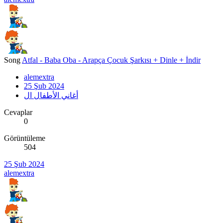
Song
Atfal - Baba Oba - Arapça Çocuk Şarkısı + Dinle + İndir
alemextra
25 Şub 2024
أغاني الأطفال ال
Cevaplar
0
Görüntüleme
504
25 Şub 2024
alemextra