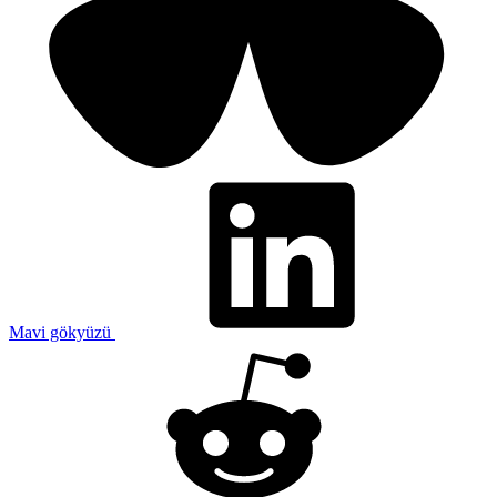
Mavi gökyüzü