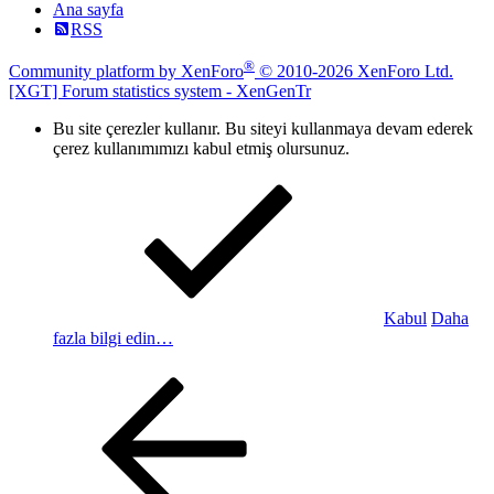
Ana sayfa
RSS
®
Community platform by XenForo
© 2010-2026 XenForo Ltd.
[XGT] Forum statistics system
- XenGenTr
Bu site çerezler kullanır. Bu siteyi kullanmaya devam ederek
çerez kullanımımızı kabul etmiş olursunuz.
Kabul
Daha
fazla bilgi edin…