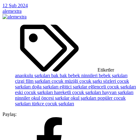
12 Şub 2024
alemextra
Etiketler
anaokulu şarkıları
bak bak
bebek ninnileri
bebek şarkıları
çizgi film şarkıları
çocuk müziği
çocuk şarkı sözleri
çocuk
şarkıları
doğa şarkıları
eğitici şarkılar
eğlenceli çocuk şarkıları
eski çocuk şarkıları
hareketli çocuk şarkıları
hayvan şarkıları
ninniler
okul öncesi şarkılar
okul şarkıları
popüler çocuk
şarkıları
türkçe çocuk şarkıları
Paylaş: