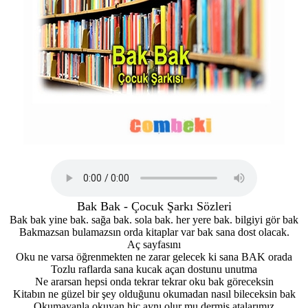
Bak Bak - Çocuk Şarkı Sözleri
Bak bak yine bak. sağa bak. sola bak. her yere bak. bilgiyi gör bak
Bakmazsan bulamazsın orda kitaplar var bak sana dost olacak.
Aç sayfasını
Oku ne varsa öğrenmekten ne zarar gelecek ki sana BAK orada
Tozlu raflarda sana kucak açan dostunu unutma
Ne ararsan hepsi onda tekrar tekrar oku bak göreceksin
Kitabın ne güzel bir şey olduğunu okumadan nasıl bileceksin bak
Okumayanla okuyan hiç aynı olur mu dermiş atalarımız