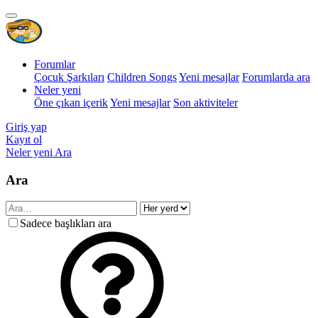
Forumlar
Çocuk Şarkıları
Children Songs
Yeni mesajlar
Forumlarda ara
Neler yeni
Öne çıkan içerik
Yeni mesajlar
Son aktiviteler
Giriş yap
Kayıt ol
Neler yeni
Ara
Ara
Sadece başlıkları ara