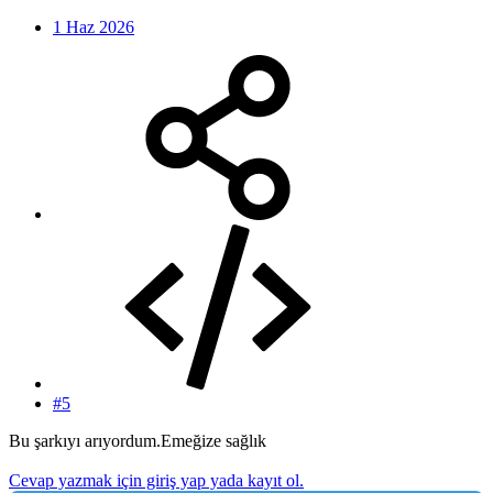
1 Haz 2026
#5
Bu şarkıyı arıyordum.Emeğize sağlık
Cevap yazmak için giriş yap yada kayıt ol.