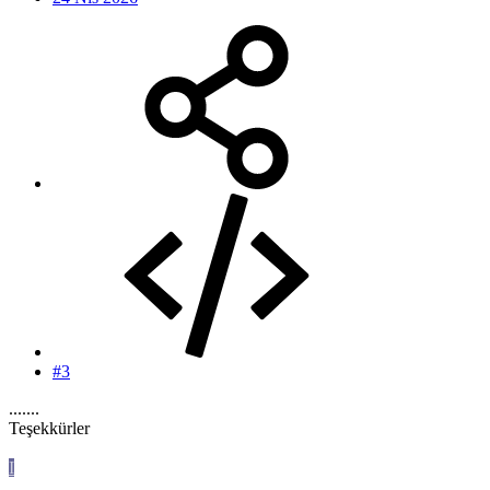
#3
.......
Teşekkürler
I