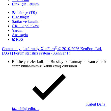
Link İçin İletişim
Türkçe (TR)
Bize ulaşın
Şartlar ve kurallar
Gizlilik politikası
Yardım
Ana sayfa
RSS
®
Community platform by XenForo
© 2010-2026 XenForo Ltd.
[XGT] Forum statistics system
- XenGenTr
Bu site çerezler kullanır. Bu siteyi kullanmaya devam ederek
çerez kullanımımızı kabul etmiş olursunuz.
Kabul
Daha
fazla bilgi edin…