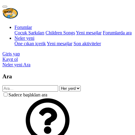
Forumlar
Çocuk Şarkıları
Children Songs
Yeni mesajlar
Forumlarda ara
Neler yeni
Öne çıkan içerik
Yeni mesajlar
Son aktiviteler
Giriş yap
Kayıt ol
Neler yeni
Ara
Ara
Sadece başlıkları ara