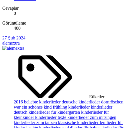
Cevaplar
0
Görüntüleme
400
27 Şub 2024
alemextra
Etiketler
2016
beliebte kinderlieder
deutsche kinderlieder
dornröschen
war ein schönes kind
frühling kinderlieder
kinderlieder
deutsch
kinderlieder für kindergarten
kinderlieder für
kleinkinder
kinderlieder texte
kinderlieder zum mitsingen
kinderlieder zum tanzen
klassische kinderlieder
lernlieder für
kinder
lustige kinderlieder
schlaflieder für babys
tierlieder für