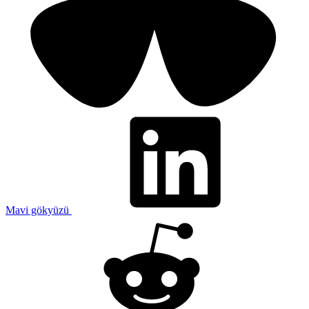
Mavi gökyüzü