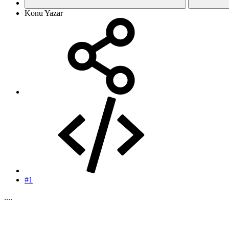
Konu Yazar
#1
....