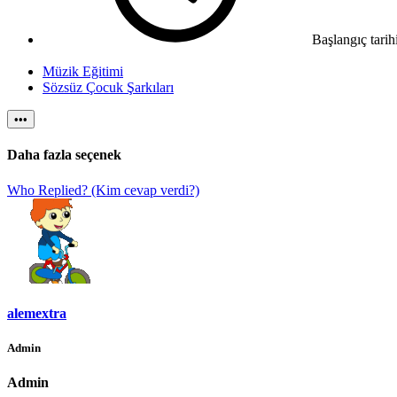
Başlangıç tarih
Müzik Eğitimi
Sözsüz Çocuk Şarkıları
•••
Daha fazla seçenek
Who Replied? (Kim cevap verdi?)
alemextra
Admin
Admin