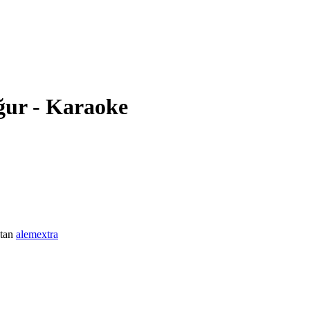
Oğur - Karaoke
tan
alemextra