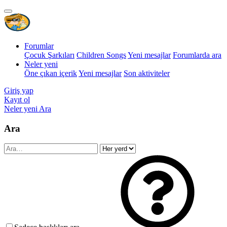
Forumlar
Çocuk Şarkıları
Children Songs
Yeni mesajlar
Forumlarda ara
Neler yeni
Öne çıkan içerik
Yeni mesajlar
Son aktiviteler
Giriş yap
Kayıt ol
Neler yeni
Ara
Ara