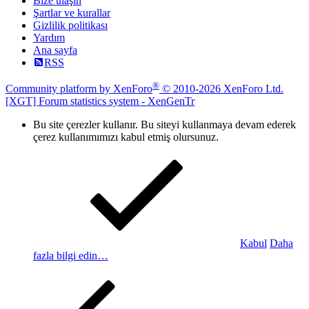
Bize ulaşın
Şartlar ve kurallar
Gizlilik politikası
Yardım
Ana sayfa
RSS
®
Community platform by XenForo
© 2010-2026 XenForo Ltd.
[XGT] Forum statistics system
- XenGenTr
Bu site çerezler kullanır. Bu siteyi kullanmaya devam ederek
çerez kullanımımızı kabul etmiş olursunuz.
Kabul
Daha
fazla bilgi edin…