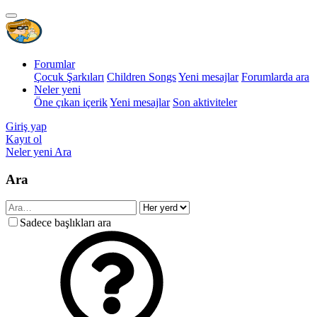
Forumlar
Çocuk Şarkıları
Children Songs
Yeni mesajlar
Forumlarda ara
Neler yeni
Öne çıkan içerik
Yeni mesajlar
Son aktiviteler
Giriş yap
Kayıt ol
Neler yeni
Ara
Ara
Sadece başlıkları ara