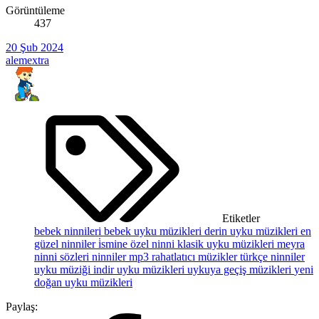
Görüntüleme
437
20 Şub 2024
alemextra
Etiketler
bebek ninnileri
bebek uyku müzikleri
derin uyku müzikleri
en
güzel ninniler
i̇smine özel ninni
klasik uyku müzikleri
meyra
ninni sözleri
ninniler mp3
rahatlatıcı müzikler
türkçe ninniler
uyku müziği indir
uyku müzikleri
uykuya geçiş müzikleri
yeni
doğan uyku müzikleri
Paylaş: