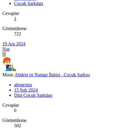
Çocuk Şarkıları
Cevaplar
1
Görüntüleme
722
19 Ara 2024
Nur
N
Music
Abdest ve Namaz İlahisi - Çocuk Şarkısı
alemextra
15 Şub 2024
Dini Çocuk Şarkıları
Cevaplar
0
Görüntüleme
502