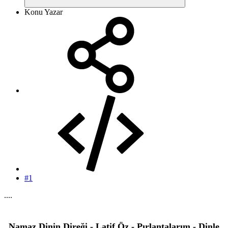
Konu Yazar
#1
....
Namaz Dinin Direği - Latif Öz - Pırlantalarım - Dinle