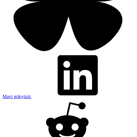
Mavi gökyüzü