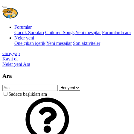
Forumlar
Çocuk Şarkıları
Children Songs
Yeni mesajlar
Forumlarda ara
Neler yeni
Öne çıkan içerik
Yeni mesajlar
Son aktiviteler
Giriş yap
Kayıt ol
Neler yeni
Ara
Ara
Sadece başlıkları ara