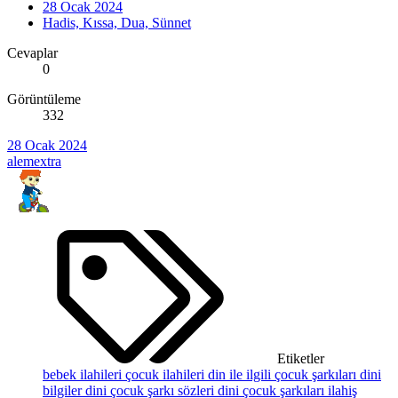
28 Ocak 2024
Hadis, Kıssa, Dua, Sünnet
Cevaplar
0
Görüntüleme
332
28 Ocak 2024
alemextra
Etiketler
bebek ilahileri
çocuk ilahileri
din ile ilgili çocuk şarkıları
dini
bilgiler
dini çocuk şarkı sözleri
dini çocuk şarkıları
ilahiş