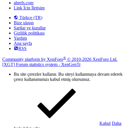
ahrefs.com
Link İçin İletişim
Türkçe (TR)
Bize ulaşın
Şartlar ve kurallar
Gizlilik politikası
Yardım
Ana sayfa
RSS
®
Community platform by XenForo
© 2010-2026 XenForo Ltd.
[XGT] Forum statistics system
- XenGenTr
Bu site çerezler kullanır. Bu siteyi kullanmaya devam ederek
çerez kullanımımızı kabul etmiş olursunuz.
Kabul
Daha