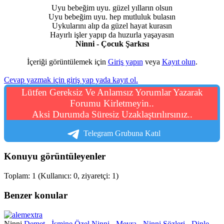
Uyu bebeğim uyu. güzel yılların olsun
Uyu bebeğim uyu. hep mutluluk bulasın
Uykularını alıp da güzel hayat kurasın
Hayırlı işler yapıp da huzurla yaşayasın
Ninni - Çocuk Şarkısı
İçeriği görüntülemek için
Giriş yapın
veya
Kayıt olun
.
Cevap yazmak için giriş yap yada kayıt ol.
Lütfen Gereksiz Ve Anlamsız Yorumlar Yazarak
Forumu Kirletmeyin..
Aksi Durumda Süresiz Uzaklaştırılırsınız..
Telegram Grubuna Katıl
Konuyu görüntüleyenler
Toplam: 1 (Kullanıcı: 0, ziyaretçi: 1)
Benzer konular
Ninni
Demet - İsmine Özel Ninni - Meyra - Ninni Sözleri - Dinle -