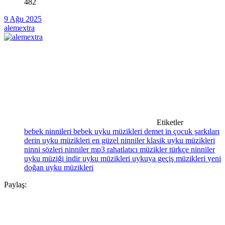
482
9 Ağu 2025
alemextra
Etiketler
bebek ninnileri
bebek uyku müzikleri
demet in çocuk şarkıları
derin uyku müzikleri
en güzel ninniler
klasik uyku müzikleri
ninni sözleri
ninniler mp3
rahatlatıcı müzikler
türkçe ninniler
uyku müziği indir
uyku müzikleri
uykuya geçiş müzikleri
yeni
doğan uyku müzikleri
Paylaş: