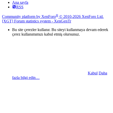
Ana sayfa
RSS
®
Community platform by XenForo
© 2010-2026 XenForo Ltd.
[XGT] Forum statistics system
- XenGenTr
Bu site çerezler kullanır. Bu siteyi kullanmaya devam ederek
çerez kullanımımızı kabul etmiş olursunuz.
Kabul
Daha
fazla bilgi edin…