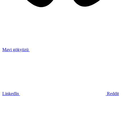
Mavi gökyüzü
LinkedIn
Reddit