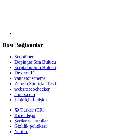
Dost Bağlantılar
Seoptimer
Dopinger Sıra Bulucu
Serptakip Sıra Bulucu
DexterGPT
validator.schema
Zengin Sonuçlar Testi
websiteseochecker
ahrefs.com
Link İçin İletişim
Türkçe (TR)
Bize ulaşın
Şartlar ve kurallar
Gizlilik politikası
Yardım