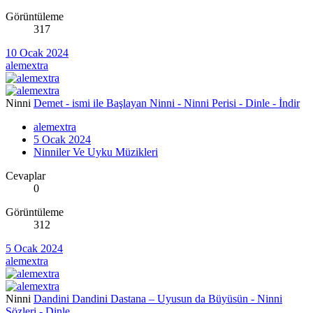
Görüntüleme
317
10 Ocak 2024
alemextra
Ninni
Demet - ismi ile Başlayan Ninni - Ninni Perisi - Dinle - İndir
alemextra
5 Ocak 2024
Ninniler Ve Uyku Müzikleri
Cevaplar
0
Görüntüleme
312
5 Ocak 2024
alemextra
Ninni
Dandini Dandini Dastana – Uyusun da Büyüsün - Ninni
Sözleri - Dinle