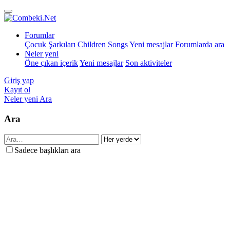
Forumlar
Çocuk Şarkıları
Children Songs
Yeni mesajlar
Forumlarda ara
Neler yeni
Öne çıkan içerik
Yeni mesajlar
Son aktiviteler
Giriş yap
Kayıt ol
Neler yeni
Ara
Ara
Sadece başlıkları ara