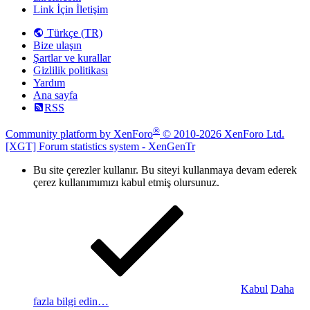
Link İçin İletişim
Türkçe (TR)
Bize ulaşın
Şartlar ve kurallar
Gizlilik politikası
Yardım
Ana sayfa
RSS
®
Community platform by XenForo
© 2010-2026 XenForo Ltd.
[XGT] Forum statistics system
- XenGenTr
Bu site çerezler kullanır. Bu siteyi kullanmaya devam ederek
çerez kullanımımızı kabul etmiş olursunuz.
Kabul
Daha
fazla bilgi edin…