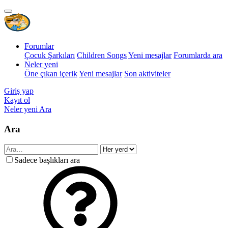
Forumlar
Çocuk Şarkıları
Children Songs
Yeni mesajlar
Forumlarda ara
Neler yeni
Öne çıkan içerik
Yeni mesajlar
Son aktiviteler
Giriş yap
Kayıt ol
Neler yeni
Ara
Ara
Sadece başlıkları ara