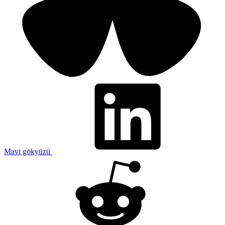
Mavi gökyüzü