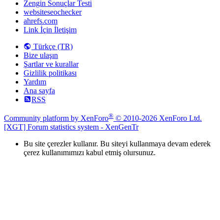
Zengin Sonuçlar Testi
websiteseochecker
ahrefs.com
Link İçin İletişim
Türkçe (TR)
Bize ulaşın
Şartlar ve kurallar
Gizlilik politikası
Yardım
Ana sayfa
RSS
®
Community platform by XenForo
© 2010-2026 XenForo Ltd.
[XGT] Forum statistics system
- XenGenTr
Bu site çerezler kullanır. Bu siteyi kullanmaya devam ederek
çerez kullanımımızı kabul etmiş olursunuz.