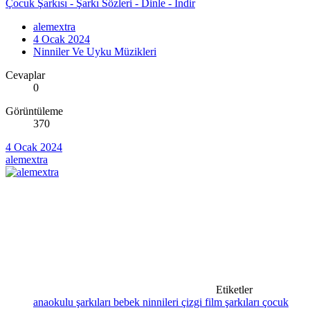
Çocuk Şarkısı - Şarkı Sözleri - Dinle - İndir
alemextra
4 Ocak 2024
Ninniler Ve Uyku Müzikleri
Cevaplar
0
Görüntüleme
370
4 Ocak 2024
alemextra
Etiketler
anaokulu şarkıları
bebek ninnileri
çizgi film şarkıları
çocuk