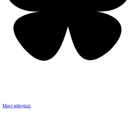
Mavi gökyüzü