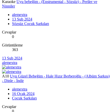
Karaoke
Uyu bebeğim - (Enstrumental - Sözsüz) - Periler ve
Ninniler
alemextra
13 Şub 2024
Sözsüz Çocuk Şarkıları
Cevaplar
0
Görüntüleme
363
13 Şub 2024
alemextra
A10
Uyu Güzel Bebeğim - Hale Hızır Berberoğlu - (Albüm Şarkısı)
- Dinle - İndir
alemextra
16 Ocak 2024
Çocuk Şarkıları
Cevaplar
0