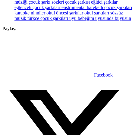
müziği
çocuk şarkı sözleri
çocuk şarkısı
eğitici şarkılar
eğlenceli çocuk şarkıları
enstrumental
hareketli çocuk şarkıları
karaoke
ninniler
okul öncesi şarkılar
okul şarkıları
sözsüz
müzik
türkçe çocuk şarkıları
uyu bebeğim
uyusunda büyüsün
Paylaş:
Facebook