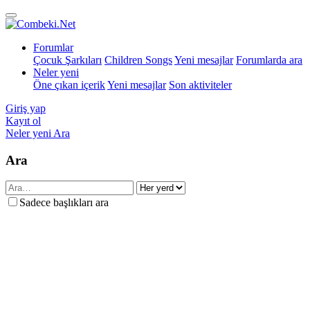
Forumlar
Çocuk Şarkıları
Children Songs
Yeni mesajlar
Forumlarda ara
Neler yeni
Öne çıkan içerik
Yeni mesajlar
Son aktiviteler
Giriş yap
Kayıt ol
Neler yeni
Ara
Ara
Sadece başlıkları ara