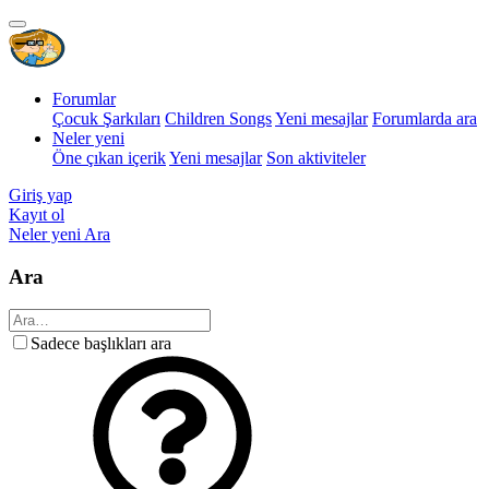
Forumlar
Çocuk Şarkıları
Children Songs
Yeni mesajlar
Forumlarda ara
Neler yeni
Öne çıkan içerik
Yeni mesajlar
Son aktiviteler
Giriş yap
Kayıt ol
Neler yeni
Ara
Ara
Sadece başlıkları ara