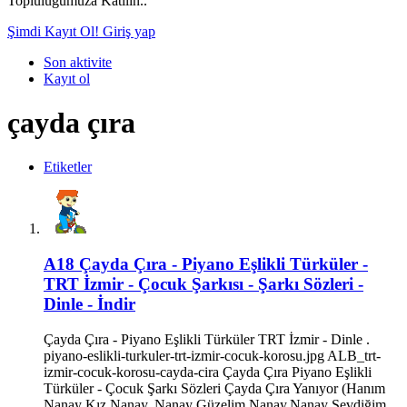
Topluluğumuza Katılın..
Şimdi Kayıt Ol!
Giriş yap
Son aktivite
Kayıt ol
çayda çıra
Etiketler
A18
Çayda Çıra - Piyano Eşlikli Türküler -
TRT İzmir - Çocuk Şarkısı - Şarkı Sözleri -
Dinle - İndir
Çayda Çıra - Piyano Eşlikli Türküler TRT İzmir - Dinle .
piyano-eslikli-turkuler-trt-izmir-cocuk-korosu.jpg ALB_trt-
izmir-cocuk-korosu-cayda-cira Çayda Çıra Piyano Eşlikli
Türküler - Çocuk Şarkı Sözleri Çayda Çıra Yanıyor (Hanım
Nanay Kız Nanay. Nanay Güzelim Nanay.Nanay Sevdiğim