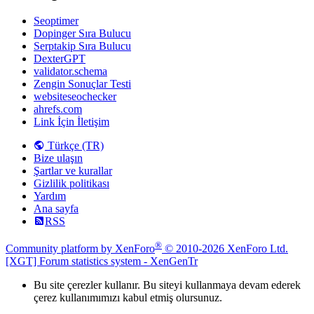
Seoptimer
Dopinger Sıra Bulucu
Serptakip Sıra Bulucu
DexterGPT
validator.schema
Zengin Sonuçlar Testi
websiteseochecker
ahrefs.com
Link İçin İletişim
Türkçe (TR)
Bize ulaşın
Şartlar ve kurallar
Gizlilik politikası
Yardım
Ana sayfa
RSS
®
Community platform by XenForo
© 2010-2026 XenForo Ltd.
[XGT] Forum statistics system
- XenGenTr
Bu site çerezler kullanır. Bu siteyi kullanmaya devam ederek
çerez kullanımımızı kabul etmiş olursunuz.