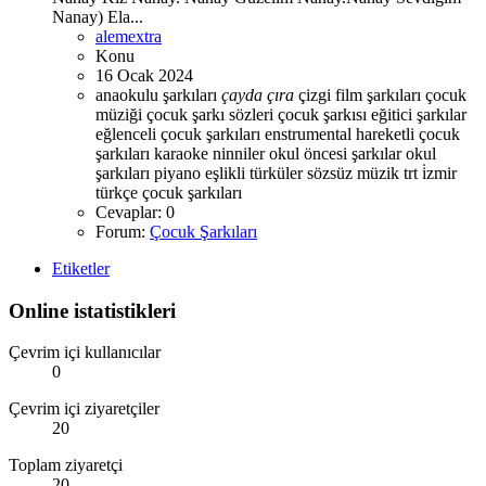
Nanay) Ela...
alemextra
Konu
16 Ocak 2024
anaokulu şarkıları
çayda
çıra
çizgi film şarkıları
çocuk
müziği
çocuk şarkı sözleri
çocuk şarkısı
eğitici şarkılar
eğlenceli çocuk şarkıları
enstrumental
hareketli çocuk
şarkıları
karaoke
ninniler
okul öncesi şarkılar
okul
şarkıları
piyano eşlikli türküler
sözsüz müzik
trt i̇zmir
türkçe çocuk şarkıları
Cevaplar: 0
Forum:
Çocuk Şarkıları
Etiketler
Online istatistikleri
Çevrim içi kullanıcılar
0
Çevrim içi ziyaretçiler
20
Toplam ziyaretçi
20