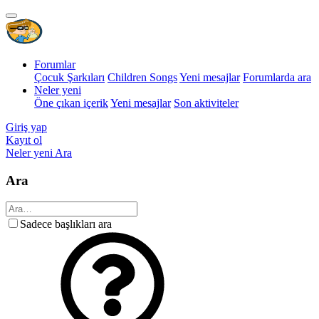
Forumlar
Çocuk Şarkıları
Children Songs
Yeni mesajlar
Forumlarda ara
Neler yeni
Öne çıkan içerik
Yeni mesajlar
Son aktiviteler
Giriş yap
Kayıt ol
Neler yeni
Ara
Ara
Sadece başlıkları ara