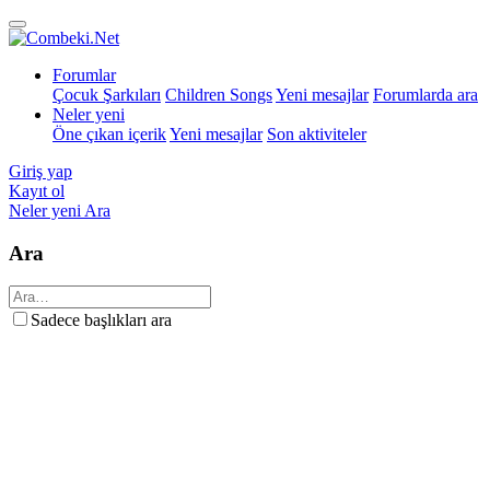
Forumlar
Çocuk Şarkıları
Children Songs
Yeni mesajlar
Forumlarda ara
Neler yeni
Öne çıkan içerik
Yeni mesajlar
Son aktiviteler
Giriş yap
Kayıt ol
Neler yeni
Ara
Ara
Sadece başlıkları ara