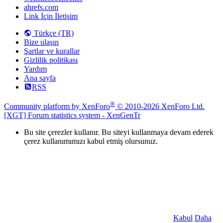
ahrefs.com
Link İçin İletişim
Türkçe (TR)
Bize ulaşın
Şartlar ve kurallar
Gizlilik politikası
Yardım
Ana sayfa
RSS
®
Community platform by XenForo
© 2010-2026 XenForo Ltd.
[XGT] Forum statistics system
- XenGenTr
Bu site çerezler kullanır. Bu siteyi kullanmaya devam ederek
çerez kullanımımızı kabul etmiş olursunuz.
Kabul
Daha