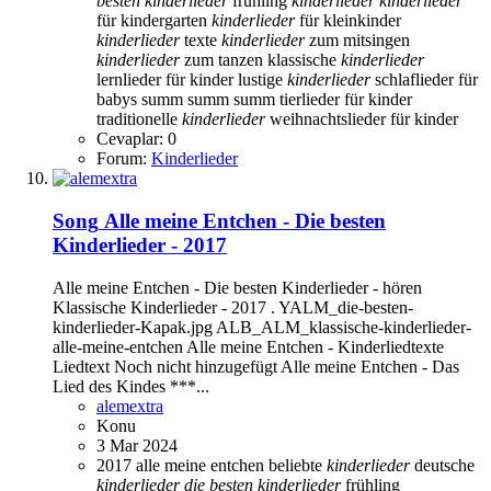
besten
kinderlieder
frühling
kinderlieder
kinderlieder
für kindergarten
kinderlieder
für kleinkinder
kinderlieder
texte
kinderlieder
zum mitsingen
kinderlieder
zum tanzen
klassische
kinderlieder
lernlieder für kinder
lustige
kinderlieder
schlaflieder für
babys
summ
summ summ
tierlieder für kinder
traditionelle
kinderlieder
weihnachtslieder für kinder
Cevaplar: 0
Forum:
Kinderlieder
Song
Alle meine Entchen - Die besten
Kinderlieder - 2017
Alle meine Entchen - Die besten Kinderlieder - hören
Klassische Kinderlieder - 2017 . YALM_die-besten-
kinderlieder-Kapak.jpg ALB_ALM_klassische-kinderlieder-
alle-meine-entchen Alle meine Entchen - Kinderliedtexte
Liedtext Noch nicht hinzugefügt Alle meine Entchen - Das
Lied des Kindes ***...
alemextra
Konu
3 Mar 2024
2017
alle meine entchen
beliebte
kinderlieder
deutsche
kinderlieder
die
besten
kinderlieder
frühling