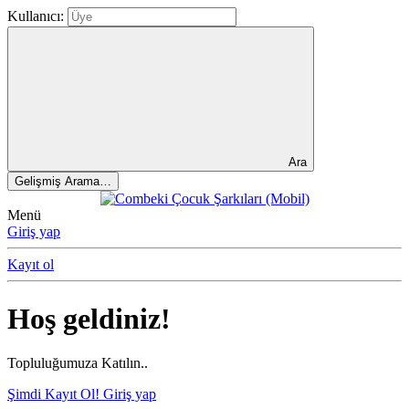
Kullanıcı:
Ara
Gelişmiş Arama…
Menü
Giriş yap
Kayıt ol
Hoş geldiniz!
Topluluğumuza Katılın..
Şimdi Kayıt Ol!
Giriş yap