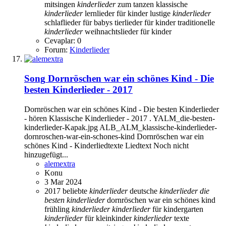
mitsingen
kinderlieder
zum tanzen
klassische
kinderlieder
lernlieder für kinder
lustige
kinderlieder
schlaflieder für babys
tierlieder für kinder
traditionelle
kinderlieder
weihnachtslieder für kinder
Cevaplar: 0
Forum:
Kinderlieder
Song
Dornröschen war ein schönes Kind - Die
besten Kinderlieder - 2017
Dornröschen war ein schönes Kind - Die besten Kinderlieder
- hören Klassische Kinderlieder - 2017 . YALM_die-besten-
kinderlieder-Kapak.jpg ALB_ALM_klassische-kinderlieder-
dornroschen-war-ein-schones-kind Dornröschen war ein
schönes Kind - Kinderliedtexte Liedtext Noch nicht
hinzugefügt...
alemextra
Konu
3 Mar 2024
2017
beliebte
kinderlieder
deutsche
kinderlieder
die
besten
kinderlieder
dornröschen war ein schönes kind
frühling
kinderlieder
kinderlieder
für kindergarten
kinderlieder
für kleinkinder
kinderlieder
texte