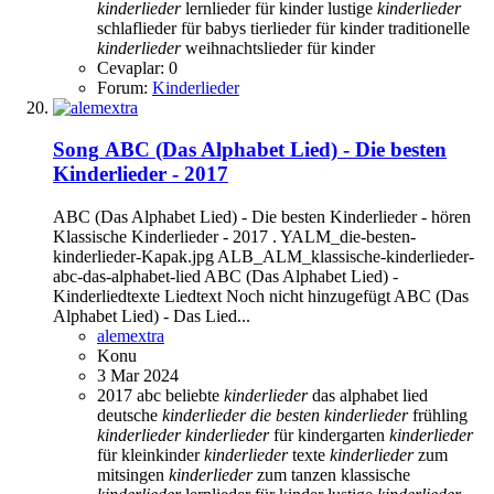
kinderlieder
lernlieder für kinder
lustige
kinderlieder
schlaflieder für babys
tierlieder für kinder
traditionelle
kinderlieder
weihnachtslieder für kinder
Cevaplar: 0
Forum:
Kinderlieder
Song
ABC (Das Alphabet Lied) - Die besten
Kinderlieder - 2017
ABC (Das Alphabet Lied) - Die besten Kinderlieder - hören
Klassische Kinderlieder - 2017 . YALM_die-besten-
kinderlieder-Kapak.jpg ALB_ALM_klassische-kinderlieder-
abc-das-alphabet-lied ABC (Das Alphabet Lied) -
Kinderliedtexte Liedtext Noch nicht hinzugefügt ABC (Das
Alphabet Lied) - Das Lied...
alemextra
Konu
3 Mar 2024
2017
abc
beliebte
kinderlieder
das alphabet lied
deutsche
kinderlieder
die
besten
kinderlieder
frühling
kinderlieder
kinderlieder
für kindergarten
kinderlieder
für kleinkinder
kinderlieder
texte
kinderlieder
zum
mitsingen
kinderlieder
zum tanzen
klassische