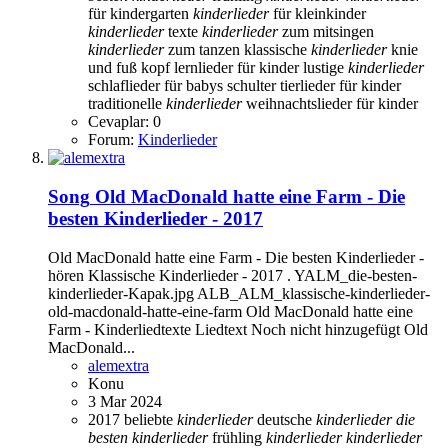
für kindergarten
kinderlieder
für kleinkinder
kinderlieder
texte
kinderlieder
zum mitsingen
kinderlieder
zum tanzen
klassische
kinderlieder
knie
und fuß
kopf
lernlieder für kinder
lustige
kinderlieder
schlaflieder für babys
schulter
tierlieder für kinder
traditionelle
kinderlieder
weihnachtslieder für kinder
Cevaplar: 0
Forum:
Kinderlieder
Song
Old MacDonald hatte eine Farm - Die
besten Kinderlieder - 2017
Old MacDonald hatte eine Farm - Die besten Kinderlieder -
hören Klassische Kinderlieder - 2017 . YALM_die-besten-
kinderlieder-Kapak.jpg ALB_ALM_klassische-kinderlieder-
old-macdonald-hatte-eine-farm Old MacDonald hatte eine
Farm - Kinderliedtexte Liedtext Noch nicht hinzugefügt Old
MacDonald...
alemextra
Konu
3 Mar 2024
2017
beliebte
kinderlieder
deutsche
kinderlieder
die
besten
kinderlieder
frühling
kinderlieder
kinderlieder