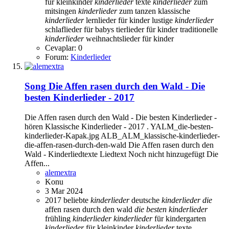
für kleinkinder
kinderlieder
texte
kinderlieder
zum
mitsingen
kinderlieder
zum tanzen
klassische
kinderlieder
lernlieder für kinder
lustige
kinderlieder
schlaflieder für babys
tierlieder für kinder
traditionelle
kinderlieder
weihnachtslieder für kinder
Cevaplar: 0
Forum:
Kinderlieder
Song
Die Affen rasen durch den Wald - Die
besten Kinderlieder - 2017
Die Affen rasen durch den Wald - Die besten Kinderlieder -
hören Klassische Kinderlieder - 2017 . YALM_die-besten-
kinderlieder-Kapak.jpg ALB_ALM_klassische-kinderlieder-
die-affen-rasen-durch-den-wald Die Affen rasen durch den
Wald - Kinderliedtexte Liedtext Noch nicht hinzugefügt Die
Affen...
alemextra
Konu
3 Mar 2024
2017
beliebte
kinderlieder
deutsche
kinderlieder
die
affen rasen durch den wald
die
besten
kinderlieder
frühling
kinderlieder
kinderlieder
für kindergarten
kinderlieder
für kleinkinder
kinderlieder
texte