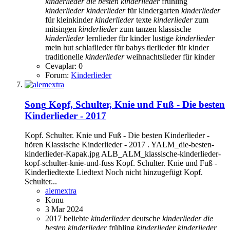
kinderlieder
die
besten
kinderlieder
frühling
kinderlieder
kinderlieder
für kindergarten
kinderlieder
für kleinkinder
kinderlieder
texte
kinderlieder
zum
mitsingen
kinderlieder
zum tanzen
klassische
kinderlieder
lernlieder für kinder
lustige
kinderlieder
mein hut
schlaflieder für babys
tierlieder für kinder
traditionelle
kinderlieder
weihnachtslieder für kinder
Cevaplar: 0
Forum:
Kinderlieder
Song
Kopf, Schulter, Knie und Fuß - Die besten
Kinderlieder - 2017
Kopf. Schulter. Knie und Fuß - Die besten Kinderlieder -
hören Klassische Kinderlieder - 2017 . YALM_die-besten-
kinderlieder-Kapak.jpg ALB_ALM_klassische-kinderlieder-
kopf-schulter-knie-und-fuss Kopf. Schulter. Knie und Fuß -
Kinderliedtexte Liedtext Noch nicht hinzugefügt Kopf.
Schulter...
alemextra
Konu
3 Mar 2024
2017
beliebte
kinderlieder
deutsche
kinderlieder
die
besten
kinderlieder
frühling
kinderlieder
kinderlieder