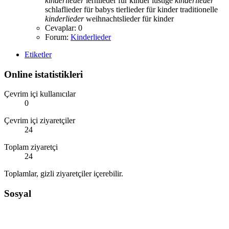
kinderlieder
lernlieder für kinder
lustige
kinderlieder
schlaflieder für babys
tierlieder für kinder
traditionelle
kinderlieder
weihnachtslieder für kinder
Cevaplar: 0
Forum:
Kinderlieder
Etiketler
Online istatistikleri
Çevrim içi kullanıcılar
0
Çevrim içi ziyaretçiler
24
Toplam ziyaretçi
24
Toplamlar, gizli ziyaretçiler içerebilir.
Sosyal