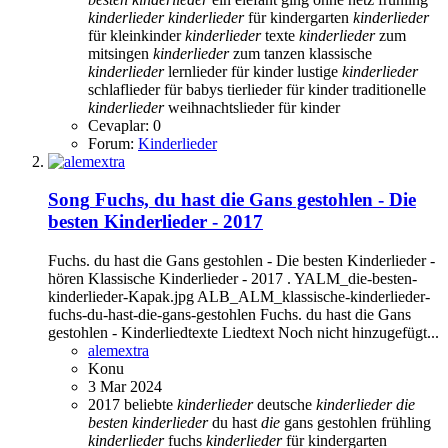
kinderlieder
kinderlieder
für kindergarten
kinderlieder
für kleinkinder
kinderlieder
texte
kinderlieder
zum
mitsingen
kinderlieder
zum tanzen
klassische
kinderlieder
lernlieder für kinder
lustige
kinderlieder
schlaflieder für babys
tierlieder für kinder
traditionelle
kinderlieder
weihnachtslieder für kinder
Cevaplar: 0
Forum:
Kinderlieder
Song
Fuchs, du hast die Gans gestohlen - Die
besten Kinderlieder - 2017
Fuchs. du hast die Gans gestohlen - Die besten Kinderlieder -
hören Klassische Kinderlieder - 2017 . YALM_die-besten-
kinderlieder-Kapak.jpg ALB_ALM_klassische-kinderlieder-
fuchs-du-hast-die-gans-gestohlen Fuchs. du hast die Gans
gestohlen - Kinderliedtexte Liedtext Noch nicht hinzugefügt...
alemextra
Konu
3 Mar 2024
2017
beliebte
kinderlieder
deutsche
kinderlieder
die
besten
kinderlieder
du hast
die
gans gestohlen
frühling
kinderlieder
fuchs
kinderlieder
für kindergarten