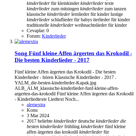
kinderlieder
für kleinkinder
kinderlieder
texte
kinderlieder
zum mitsingen
kinderlieder
zum tanzen
klassische
kinderlieder
lernlieder für kinder
lustige
kinderlieder
schlaflieder für babys
tierlieder für kinder
traditionelle
kinderlieder
weihnachtslieder für kinder
Cevaplar: 0
Forum:
Kinderlieder
Song
Fünf kleine Affen ärgerten das Krokodil -
Die besten Kinderlieder - 2017
Fünf kleine Affen ärgerten das Krokodil - Die besten
Kinderlieder - hören Klassische Kinderlieder - 2017 .
YALM_die-besten-kinderlieder-Kapak.jpg
ALB_ALM_klassische-kinderlieder-funf-kleine-affen-
argerten-das-krokodil Fünf kleine Affen ärgerten das Krokodil
- Kinderliedtexte Liedtext Noch...
alemextra
Konu
3 Mar 2024
2017
beliebte
kinderlieder
deutsche
kinderlieder
die
besten
kinderlieder
frühling
kinderlieder
fünf kleine
affen ärgerten das krokodil
kinderlieder
für