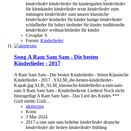
kinderlieder
kinderlieder
für kindergarten
kinderlieder
für kleinkinder
kinderlieder
texte
kinderlieder
zum
mitsingen
kinderlieder
zum tanzen
klassische
kinderlieder
lernlieder für kinder
lustige
kinderlieder
schlaflieder für babys
tierlieder für kinder
traditionelle
kinderlieder
weihnachtslieder für kinder
Cevaplar: 0
Forum:
Kinderlieder
Song
A Ram Sam Sam - Die besten
Kinderlieder - 2017
A Ram Sam Sam - Die besten Kinderlieder - hören Klassische
Kinderlieder - 2017 . YALM_die-besten-kinderlieder-
Kapak.jpg ALB_ALM_klassische-kinderlieder-a-ram-sam-
sam A Ram Sam Sam - Kinderliedtexte Liedtext Noch nicht
hinzugefügt A Ram Sam Sam - Das Lied des Kindes ***
Gizli metin: Gizli...
alemextra
Konu
3 Mar 2024
2017
a ram sam sam
beliebte
kinderlieder
deutsche
kinderlieder
die
besten
kinderlieder
frühling