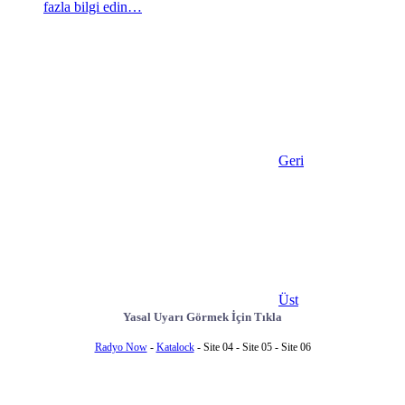
fazla bilgi edin…
Geri
Üst
Yasal Uyarı Görmek İçin Tıkla
Radyo Now
-
Katalock
- Site 04 - Site 05 - Site 06