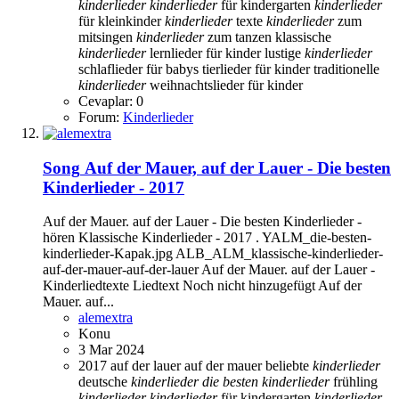
kinderlieder
kinderlieder
für kindergarten
kinderlieder
für kleinkinder
kinderlieder
texte
kinderlieder
zum
mitsingen
kinderlieder
zum tanzen
klassische
kinderlieder
lernlieder für kinder
lustige
kinderlieder
schlaflieder für babys
tierlieder für kinder
traditionelle
kinderlieder
weihnachtslieder für kinder
Cevaplar: 0
Forum:
Kinderlieder
Song
Auf der Mauer, auf der Lauer - Die besten
Kinderlieder - 2017
Auf der Mauer. auf der Lauer - Die besten Kinderlieder -
hören Klassische Kinderlieder - 2017 . YALM_die-besten-
kinderlieder-Kapak.jpg ALB_ALM_klassische-kinderlieder-
auf-der-mauer-auf-der-lauer Auf der Mauer. auf der Lauer -
Kinderliedtexte Liedtext Noch nicht hinzugefügt Auf der
Mauer. auf...
alemextra
Konu
3 Mar 2024
2017
auf der lauer
auf der mauer
beliebte
kinderlieder
deutsche
kinderlieder
die
besten
kinderlieder
frühling
kinderlieder
kinderlieder
für kindergarten
kinderlieder