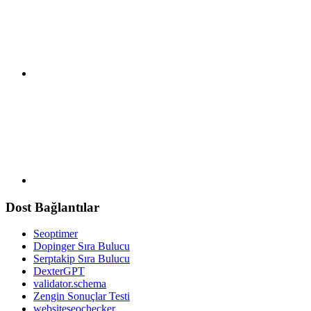
Dost Bağlantılar
Seoptimer
Dopinger Sıra Bulucu
Serptakip Sıra Bulucu
DexterGPT
validator.schema
Zengin Sonuçlar Testi
websiteseochecker