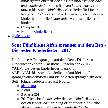
kindergarten
kinderlieder
für kleinkinder
kinderlieder
texte
kinderlieder
zum mitsingen
kinderlieder
zum
tanzen
klassische
kinderlieder
lernlieder für kinder
lustige
kinderlieder
schlaflieder für babys
tierlieder für
kinder
traditionelle
kinderlieder
weihnachtslieder für
kinder
Cevaplar: 0
Forum:
Kinderlieder
Song
Fünf kleine Affen sprangen auf dem Bett -
Die besten Kinderlieder - 2017
Fünf kleine Affen sprangen auf dem Bett - Die besten
Kinderlieder - hören Klassische Kinderlieder - 2017 .
YALM_die-besten-kinderlieder-Kapak.jpg
ALB_ALM_klassische-kinderlieder-funf-kleine-affen-
sprangen-auf-dem-bett Fünf kleine Affen sprangen auf dem
Bett - Kinderliedtexte Liedtext Noch...
alemextra
Konu
3 Mar 2024
2017
beliebte
kinderlieder
deutsche
kinderlieder
die
besten
kinderlieder
frühling
kinderlieder
fünf kleine
affen sprangen auf dem bett
kinderlieder
für