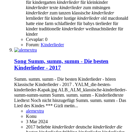
für kindergarten
kinderlieder
für kleinkinder
kinderlieder
texte
kinderlieder
zum mitsingen
kinderlieder
zum tanzen
klassische
kinderlieder
lernlieder für kinder
lustige
kinderlieder
old macdonald
hatte eine farm
schlaflieder für babys
tierlieder für
kinder
traditionelle
kinderlieder
weihnachtslieder für
kinder
Cevaplar: 0
Forum:
Kinderlieder
Song
Summ, summ, summ - Die besten
Kinderlieder - 2017
Summ. summ. summ - Die besten Kinderlieder - hören
Klassische Kinderlieder - 2017 . YALM_die-besten-
kinderlieder-Kapak.jpg ALB_ALM_klassische-kinderlieder-
summ-summ-summ Summ. summ. summ - Kinderliedtexte
Liedtext Noch nicht hinzugefügt Summ. summ. summ - Das
Lied des Kindes *** Gizli metin...
alemextra
Konu
3 Mar 2024
2017
beliebte
kinderlieder
deutsche
kinderlieder
die