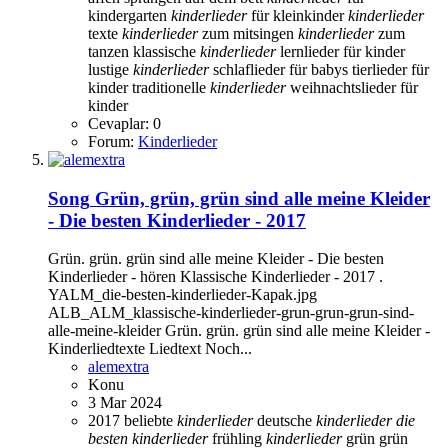
kindergarten
kinderlieder
für kleinkinder
kinderlieder
texte
kinderlieder
zum mitsingen
kinderlieder
zum
tanzen
klassische
kinderlieder
lernlieder für kinder
lustige
kinderlieder
schlaflieder für babys
tierlieder für
kinder
traditionelle
kinderlieder
weihnachtslieder für
kinder
Cevaplar: 0
Forum:
Kinderlieder
Song
Grün, grün, grün sind alle meine Kleider
- Die besten Kinderlieder - 2017
Grün. grün. grün sind alle meine Kleider - Die besten
Kinderlieder - hören Klassische Kinderlieder - 2017 .
YALM_die-besten-kinderlieder-Kapak.jpg
ALB_ALM_klassische-kinderlieder-grun-grun-grun-sind-
alle-meine-kleider Grün. grün. grün sind alle meine Kleider -
Kinderliedtexte Liedtext Noch...
alemextra
Konu
3 Mar 2024
2017
beliebte
kinderlieder
deutsche
kinderlieder
die
besten
kinderlieder
frühling
kinderlieder
grün grün