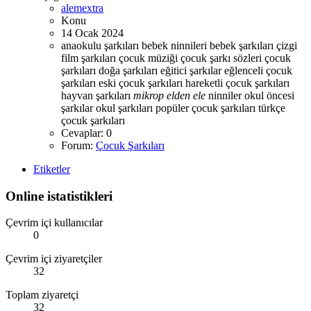
alemextra
Konu
14 Ocak 2024
anaokulu şarkıları
bebek ninnileri
bebek şarkıları
çizgi
film şarkıları
çocuk müziği
çocuk şarkı sözleri
çocuk
şarkıları
doğa şarkıları
eğitici şarkılar
eğlenceli çocuk
şarkıları
eski çocuk şarkıları
hareketli çocuk şarkıları
hayvan şarkıları
mikrop
elden
ele
ninniler
okul öncesi
şarkılar
okul şarkıları
popüler çocuk şarkıları
türkçe
çocuk şarkıları
Cevaplar: 0
Forum:
Çocuk Şarkıları
Etiketler
Online istatistikleri
Çevrim içi kullanıcılar
0
Çevrim içi ziyaretçiler
32
Toplam ziyaretçi
32