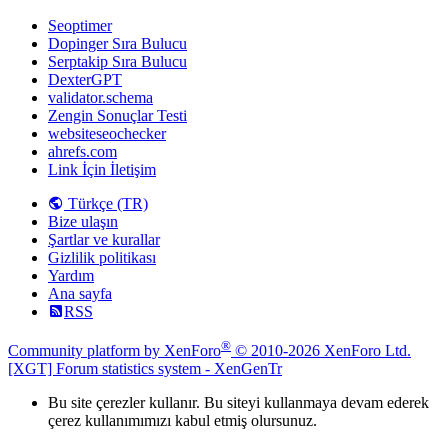
Seoptimer
Dopinger Sıra Bulucu
Serptakip Sıra Bulucu
DexterGPT
validator.schema
Zengin Sonuçlar Testi
websiteseochecker
ahrefs.com
Link İçin İletişim
Türkçe (TR)
Bize ulaşın
Şartlar ve kurallar
Gizlilik politikası
Yardım
Ana sayfa
RSS
®
Community platform by XenForo
© 2010-2026 XenForo Ltd.
[XGT] Forum statistics system
- XenGenTr
Bu site çerezler kullanır. Bu siteyi kullanmaya devam ederek
çerez kullanımımızı kabul etmiş olursunuz.