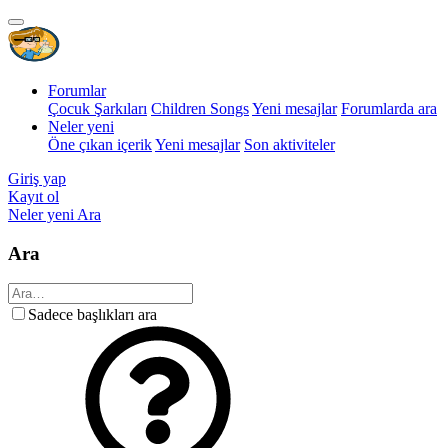
Forumlar
Çocuk Şarkıları
Children Songs
Yeni mesajlar
Forumlarda ara
Neler yeni
Öne çıkan içerik
Yeni mesajlar
Son aktiviteler
Giriş yap
Kayıt ol
Neler yeni
Ara
Ara
Sadece başlıkları ara