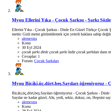
Myou
Ellerini Yıka - Çocuk Şarkısı - Şarkı Sözler
Ellerini Yıka - Çocuk Şarkısı - Dinle En Güzel Türkçe Çocuk Ş
metin: Gizli metni görüntülemek için yeterli haklara sahip değils
alemextra
Konu
30 Eyl 2024
çocuk
şarkı
dinle
çocuk
şarkı
i̇ndir
çocuk
şarkı
ları
dans m
Cevaplar: 1
Forum:
Çocuk Şarkıları
Myou
Bir,iki,üç,dört,beş.Sayıları öğreniyoruz -
Bir,iki,üç,dört,beş.Sayıları öğreniyoruz - Çocuk Şarkısı - Din
Sayılar ne kadar güzel, Altı, yedi, sekiz, dokuz, on, Hepsini sa
alemextra
Konu
28 Eyl 2024