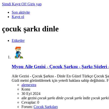
Şimdi Kayıt Ol!
Giriş yap
Son aktivite
Kayıt ol
çocuk şarkı dinle
Etiketler
Myou
Aile Gezisi - Çocuk Şarkısı - Şarkı Sözleri 
Aile Gezisi - Çocuk Şarkısı - Dinle En Güzel Türkçe Çocuk Şar
Gizli metni görüntülemek için yeterli haklara sahip değilsiniz. F
alemextra
Konu
30 Eyl 2024
aile gezisi
çocuk
şarkı
dinle
çocuk
şarkı
i̇ndir
çocuk
şarkı
Cevaplar: 0
Forum:
Çocuk Şarkıları