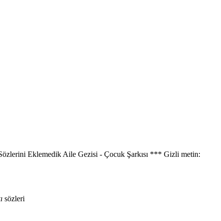
özlerini Eklemedik Aile Gezisi - Çocuk Şarkısı *** Gizli metin:
ı
sözleri