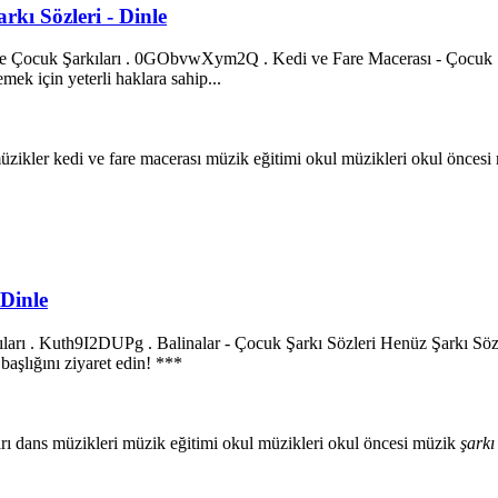
rkı Sözleri - Dinle
çe Çocuk Şarkıları . 0GObvwXym2Q . Kedi ve Fare Macerası - Çocuk Ş
ek için yeterli haklara sahip...
üzikler
kedi ve fare macerası
müzik eğitimi
okul müzikleri
okul öncesi
 Dinle
ları . Kuth9I2DUPg . Balinalar - Çocuk Şarkı Sözleri Henüz Şarkı Sözl
başlığını ziyaret edin! ***
arı
dans müzikleri
müzik eğitimi
okul müzikleri
okul öncesi müzik
şarkı