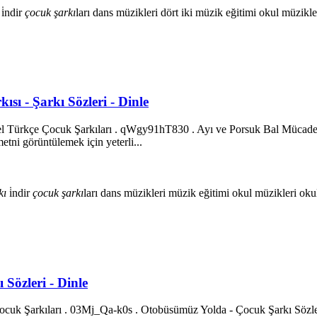
i̇ndir
çocuk
şarkı
ları
dans müzikleri
dört
iki
müzik eğitimi
okul müzikle
sı - Şarkı Sözleri - Dinle
el Türkçe Çocuk Şarkıları . qWgy91hT830 . Ayı ve Porsuk Bal Mücadel
tni görüntülemek için yeterli...
kı
i̇ndir
çocuk
şarkı
ları
dans müzikleri
müzik eğitimi
okul müzikleri
oku
Sözleri - Dinle
k Şarkıları . 03Mj_Qa-k0s . Otobüsümüz Yolda - Çocuk Şarkı Sözleri O