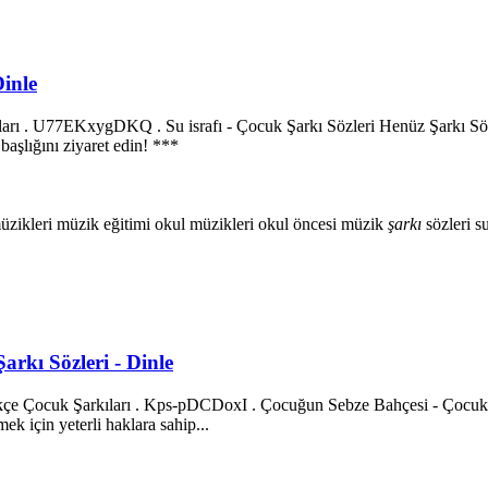
Dinle
ları . U77EKxygDKQ . Su israfı - Çocuk Şarkı Sözleri Henüz Şarkı Sözl
başlığını ziyaret edin! ***
üzikleri
müzik eğitimi
okul müzikleri
okul öncesi müzik
şarkı
sözleri
su
arkı Sözleri - Dinle
kçe Çocuk Şarkıları . Kps-pDCDoxI . Çocuğun Sebze Bahçesi - Çocuk
k için yeterli haklara sahip...