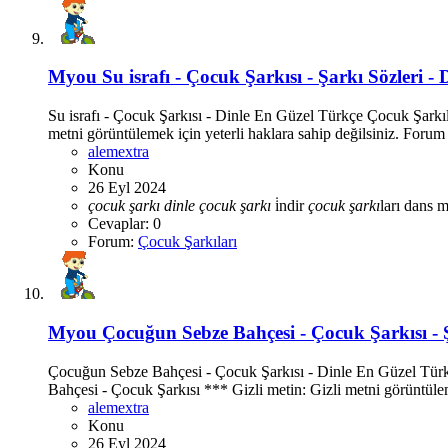
Myou
Su israfı - Çocuk Şarkısı - Şarkı Sözleri - 
Su israfı - Çocuk Şarkısı - Dinle En Güzel Türkçe Çocuk Şarkı
metni görüntülemek için yeterli haklara sahip değilsiniz. Forum 
alemextra
Konu
26 Eyl 2024
çocuk
şarkı
dinle
çocuk
şarkı
i̇ndir
çocuk
şarkı
ları
dans m
Cevaplar: 0
Forum:
Çocuk Şarkıları
Myou
Çocuğun Sebze Bahçesi - Çocuk Şarkısı - Ş
Çocuğun Sebze Bahçesi - Çocuk Şarkısı - Dinle En Güzel Tür
Bahçesi - Çocuk Şarkısı *** Gizli metin: Gizli metni görüntüleme
alemextra
Konu
26 Eyl 2024