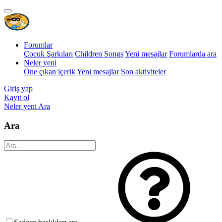
Forumlar
Çocuk Şarkıları
Children Songs
Yeni mesajlar
Forumlarda ara
Neler yeni
Öne çıkan içerik
Yeni mesajlar
Son aktiviteler
Giriş yap
Kayıt ol
Neler yeni
Ara
Ara