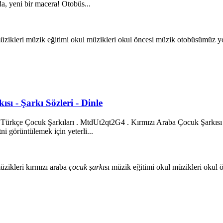
da, yeni bir macera! Otobüs...
üzikleri
müzik eğitimi
okul müzikleri
okul öncesi müzik
otobüsümüz y
sı - Şarkı Sözleri - Dinle
 Türkçe Çocuk Şarkıları . MtdUt2qt2G4 . Kırmızı Araba Çocuk Şarkısı
i görüntülemek için yeterli...
üzikleri
kırmızı araba
çocuk
şarkı
sı
müzik eğitimi
okul müzikleri
okul 