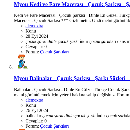
Myou
Kedi ve Fare Macerası - Çocuk Şarkısı - Şa
Kedi ve Fare Macerası - Çocuk Şarkısı - Dinle En Güzel Türk
Macerası - Çocuk Şarkısı *** Gizli metin: Gizli metni görüntülem
alemextra
Konu
28 Eyl 2024
çocuk
şarkı
dinle
çocuk
şarkı
i̇ndir
çocuk
şarkı
ları
dans m
Cevaplar: 0
Forum:
Çocuk Şarkıları
Myou
Balinalar - Çocuk Şarkısı - Şarkı Sözleri -
Balinalar - Çocuk Şarkısı - Dinle En Güzel Türkçe Çocuk Şarkı
metni görüntülemek için yeterli haklara sahip değilsiniz. Forum 
alemextra
Konu
26 Eyl 2024
balinalar
çocuk
şarkı
dinle
çocuk
şarkı
i̇ndir
çocuk
şarkı
l
Cevaplar: 0
Forum:
Çocuk Şarkıları