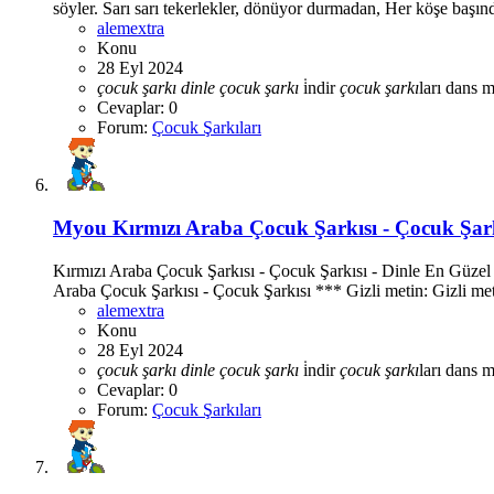
söyler. Sarı sarı tekerlekler, dönüyor durmadan, Her köşe başın
alemextra
Konu
28 Eyl 2024
çocuk
şarkı
dinle
çocuk
şarkı
i̇ndir
çocuk
şarkı
ları
dans m
Cevaplar: 0
Forum:
Çocuk Şarkıları
Myou
Kırmızı Araba Çocuk Şarkısı - Çocuk Şarkı
Kırmızı Araba Çocuk Şarkısı - Çocuk Şarkısı - Dinle En Güzel
Araba Çocuk Şarkısı - Çocuk Şarkısı *** Gizli metin: Gizli metn
alemextra
Konu
28 Eyl 2024
çocuk
şarkı
dinle
çocuk
şarkı
i̇ndir
çocuk
şarkı
ları
dans m
Cevaplar: 0
Forum:
Çocuk Şarkıları