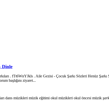
- Dinle
kıları . fTt6WnYJkls . Aile Gezisi - Çocuk Şarkı Sözleri Henüz Şarkı S
orum başlığını ziyaret...
ları
dans müzikleri
müzik eğitimi
okul müzikleri
okul öncesi müzik
şark