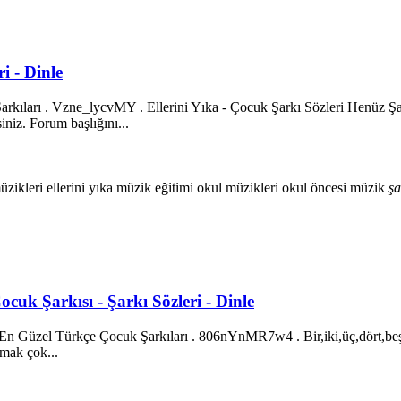
i - Dinle
arkıları . Vzne_lycvMY . Ellerini Yıka - Çocuk Şarkı Sözleri Henüz Şar
iniz. Forum başlığını...
üzikleri
ellerini yıka
müzik eğitimi
okul müzikleri
okul öncesi müzik
şa
 Çocuk Şarkısı - Şarkı Sözleri - Dinle
le En Güzel Türkçe Çocuk Şarkıları . 806nYnMR7w4 . Bir,iki,üç,dört,beş
ymak çok...