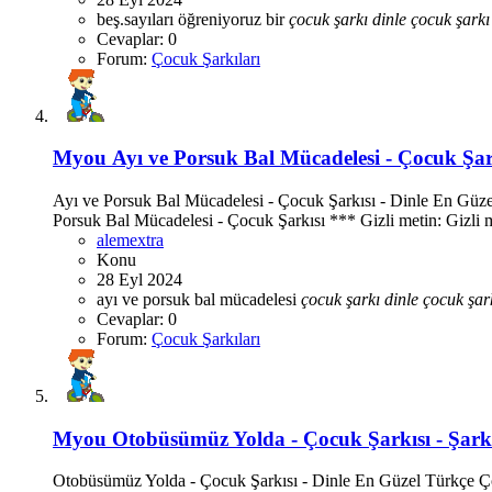
beş.sayıları öğreniyoruz
bir
çocuk
şarkı
dinle
çocuk
şarkı
Cevaplar: 0
Forum:
Çocuk Şarkıları
Myou
Ayı ve Porsuk Bal Mücadelesi - Çocuk Şarkı
Ayı ve Porsuk Bal Mücadelesi - Çocuk Şarkısı - Dinle En Güz
Porsuk Bal Mücadelesi - Çocuk Şarkısı *** Gizli metin: Gizli me
alemextra
Konu
28 Eyl 2024
ayı ve porsuk bal mücadelesi
çocuk
şarkı
dinle
çocuk
şar
Cevaplar: 0
Forum:
Çocuk Şarkıları
Myou
Otobüsümüz Yolda - Çocuk Şarkısı - Şarkı 
Otobüsümüz Yolda - Çocuk Şarkısı - Dinle En Güzel Türkçe Çocu