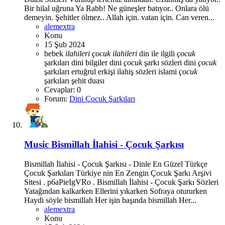
Bir hilal uğruna Ya Rabb! Ne güneşler batıyor.. Onlara ölü
demeyin. Şehitler ölmez.. Allah için. vatan için. Can veren...
alemextra
Konu
15 Şub 2024
bebek
ilahileri
çocuk
ilahileri
din ile ilgili
çocuk
şarkıları
dini bilgiler
dini
çocuk
şarkı sözleri
dini
çocuk
şarkıları
ertuğrul erkişi
ilahiş sözleri
islami
çocuk
şarkıları
şehit duası
Cevaplar: 0
Forum:
Dini Çocuk Şarkıları
Music
Bismillah İlahisi - Çocuk Şarkısı
Bismillah İlahisi - Çocuk Şarkısı - Dinle En Güzel Türkçe
Çocuk Şarkıları Türkiye nin En Zengin Çocuk Şarkı Arşivi
Sitesi . p6aPieIgVRo . Bismillah İlahisi - Çocuk Şarkı Sözleri
Yatağından kalkarken Ellerini yıkarken Sofraya otururken
Haydi söyle bismillah Her işin başında bismillah Her...
alemextra
Konu