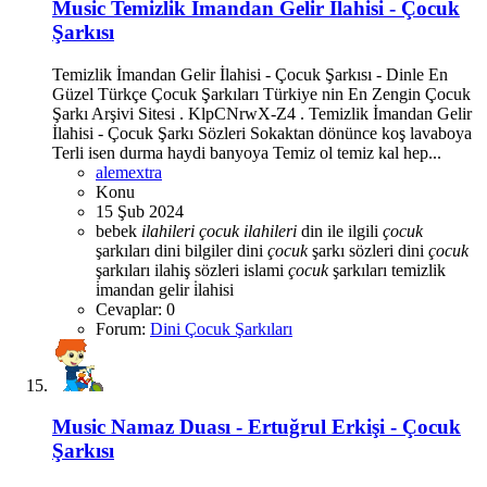
Music
Temizlik İmandan Gelir İlahisi - Çocuk
Şarkısı
Temizlik İmandan Gelir İlahisi - Çocuk Şarkısı - Dinle En
Güzel Türkçe Çocuk Şarkıları Türkiye nin En Zengin Çocuk
Şarkı Arşivi Sitesi . KlpCNrwX-Z4 . Temizlik İmandan Gelir
İlahisi - Çocuk Şarkı Sözleri Sokaktan dönünce koş lavaboya
Terli isen durma haydi banyoya Temiz ol temiz kal hep...
alemextra
Konu
15 Şub 2024
bebek
ilahileri
çocuk
ilahileri
din ile ilgili
çocuk
şarkıları
dini bilgiler
dini
çocuk
şarkı sözleri
dini
çocuk
şarkıları
ilahiş sözleri
islami
çocuk
şarkıları
temizlik
i̇mandan gelir i̇lahisi
Cevaplar: 0
Forum:
Dini Çocuk Şarkıları
Music
Namaz Duası - Ertuğrul Erkişi - Çocuk
Şarkısı