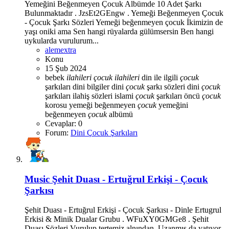
Yemeğini Beğenmeyen Çocuk Albümde 10 Adet Şarkı
Bulunmaktadır . JzsEt2GEngw . Yemeği Beğenmeyen Çocuk
- Çocuk Şarkı Sözleri Yemeği beğenmeyen çocuk İkimizin de
yaşı oniki ama Sen hangi rüyalarda gülümsersin Ben hangi
uykularda vurulurum...
alemextra
Konu
15 Şub 2024
bebek
ilahileri
çocuk
ilahileri
din ile ilgili
çocuk
şarkıları
dini bilgiler
dini
çocuk
şarkı sözleri
dini
çocuk
şarkıları
ilahiş sözleri
islami
çocuk
şarkıları
öncü
çocuk
korosu
yemeği beğenmeyen
çocuk
yemeğini
beğenmeyen
çocuk
albümü
Cevaplar: 0
Forum:
Dini Çocuk Şarkıları
Music
Şehit Duası - Ertuğrul Erkişi - Çocuk
Şarkısı
Şehit Duası - Ertuğrul Erkişi - Çocuk Şarkısı - Dinle Ertugrul
Erkisi & Minik Dualar Grubu . WFuXY0GMGe8 . Şehit
Duası Sözleri Vurulup tertemiz alnından. Uzanmış da yatıyor..