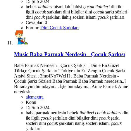
15 Şub 2024
bebek
ilahileri
bismillah i̇lahisi
çocuk
ilahileri
din ile
ilgili
çocuk
şarkıları
dini bilgiler
dini
çocuk
şarkı sözleri
dini
çocuk
şarkıları
ilahiş sözleri
islami
çocuk
şarkıları
Cevaplar: 0
Forum:
Dini Çocuk Şarkıları
Music
Baba Parmak Nerdesin - Çocuk Şarkısı
Baba Parmak Nerdesin - Çocuk Şarkısı - Dinle En Güzel
Türkçe Çocuk Şarkıları Türkiye nin En Zengin Çocuk Şarkı
Arşivi Sitesi . 3mc4No7WcHI . Baba Parmak Nerdesin -
Çocuk Şarkı Sözleri Baba Parmak Baba Parmak neredesin..?
Buradayım buradayım... İşte buradayım... Anne Parmak Anne
neredesin...
alemextra
Konu
15 Şub 2024
baba parmak nerdesin
bebek
ilahileri
çocuk
ilahileri
din
ile ilgili
çocuk
şarkıları
dini bilgiler
dini
çocuk
şarkı
sözleri
dini
çocuk
şarkıları
ilahiş sözleri
islami
çocuk
şarkıları