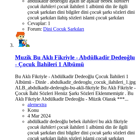
abdülkadir dedeoğlu
aşkın i̇le aşıklar
bebek
ilahileri
çocuk
ilahileri
çocuk
i̇lahileri 1 albümü
din ile ilgili
çocuk
şarkıları
dini bilgiler
dini
çocuk
şarkı sözleri
dini
çocuk
şarkıları
ilahiş sözleri
islami
çocuk
şarkıları
Cevaplar: 1
Forum:
Dini Çocuk Şarkıları
Muzik
Bu Aklı Fikriyle - Abdülkadir Dedeoğlu
- Çocuk İlahileri 1 Albümü
Bu Aklı Fikriyle - Abdülkadir Dedeoğlu Çocuk İlahileri 1
Albümü - Dinle . abdulkadir_dedeoglu_cocuk_ilahileri_1.jpg
ALB_abdulkadir-dedeoglu-bu-akli-fikriyle Bu Aklı Fikriyle -
Çocuk İlahi Sözleri Henüz Şarkı Sözleri Eklenmemiştir . Bu
Aklı Fikriyle Abdülkadir Dedeoğlu - Müzik Olarak ***...
alemextra
Konu
4 Mar 2024
abdülkadir dedeoğlu
bebek
ilahileri
bu aklı fikriyle
çocuk
ilahileri
çocuk
i̇lahileri 1 albümü
din ile ilgili
çocuk
şarkıları
dini bilgiler
dini
çocuk
şarkı sözleri
dini
çocuk
şarkıları
ilahiş sözleri
islami
çocuk
şarkıları