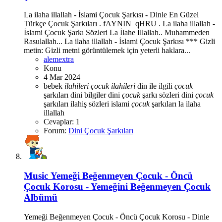
La ilaha illallah - İslami Çocuk Şarkısı - Dinle En Güzel
Türkçe Çocuk Şarkıları . fAYNIN_qHRU . La ilaha illallah -
İslami Çocuk Şarkı Sözleri La İlahe İllallah.. Muhammeden
Rasulallah... La ilaha illallah - İslami Çocuk Şarkısı *** Gizli
metin: Gizli metni görüntülemek için yeterli haklara...
alemextra
Konu
4 Mar 2024
bebek
ilahileri
çocuk
ilahileri
din ile ilgili
çocuk
şarkıları
dini bilgiler
dini
çocuk
şarkı sözleri
dini
çocuk
şarkıları
ilahiş sözleri
islami
çocuk
şarkıları
la ilaha
illallah
Cevaplar: 1
Forum:
Dini Çocuk Şarkıları
Music
Yemeği Beğenmeyen Çocuk - Öncü
Çocuk Korosu - Yemeğini Beğenmeyen Çocuk
Albümü
Yemeği Beğenmeyen Çocuk - Öncü Çocuk Korosu - Dinle