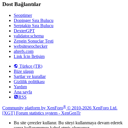
Dost Bağlantılar
Seoptimer
Dopinger Sıra Bulucu
Serptakip Sıra Bulucu
DexterGPT
validator.schema
Zengin Sonuçlar Testi
websiteseochecker
ahrefs.com
Link İçin İletişim
Türkçe (TR)
Bize ulaşın
Şartlar ve kurallar
Gizlilik politikası
Yardım
Ana sayfa
RSS
®
Community platform by XenForo
© 2010-2026 XenForo Ltd.
[XGT] Forum statistics system
- XenGenTr
Bu site çerezler kullanır. Bu siteyi kullanmaya devam ederek
çerez kullanımımızı kabul etmiş olursunuz.