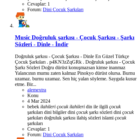
Cevaplar: 1
Forum:
Dini Çocuk Şarkıları
Music
Doğruluk şarkısı - Çocuk Şarkısı - Şarkı
Sözleri - Dinle - İndir
Doğruluk şarkısı - Çocuk Şarkısı - Dinle En Güzel Türkçe
Çocuk Şarkıları . p4KN3zZqGRk . Doğruluk şarkısı - Çocuk
Şarkı Sözleri Doğru dürüst konuşmazsan kimse inanmaz
Yalancının mumu zaten kalmaz Pinokyo dürüst olursa. Burnu
uzamaz. burnu uzamaz. Sen hiç yalan söyleme. Saygıda kusur
etme. Bir...
alemextra
Konu
4 Mar 2024
bebek
ilahileri
çocuk
ilahileri
din ile ilgili
çocuk
şarkıları
dini bilgiler
dini
çocuk
şarkı sözleri
dini
çocuk
şarkıları
doğruluk şarkısı
ilahiş sözleri
islami
çocuk
şarkıları
Cevaplar: 1
Forum:
Dini Çocuk Şarkıları