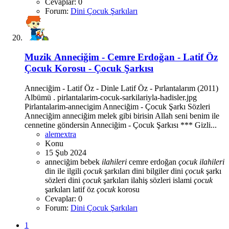
Cevaplar: 0
Forum:
Dini Çocuk Şarkıları
Muzik
Anneciğim - Cemre Erdoğan - Latif Öz
Çocuk Korosu - Çocuk Şarkısı
Anneciğim - Latif Öz - Dinle Latif Öz - Pırlantalarım (2011)
Albümü . pirlantalarim-cocuk-sarkilariyla-hadisler.jpg
Pirlantalarim-annecigim Anneciğim - Çocuk Şarkı Sözleri
Anneciğim anneciğim melek gibi birisin Allah seni benim ile
cennetine göndersin Anneciğim - Çocuk Şarkısı *** Gizli...
alemextra
Konu
15 Şub 2024
anneciğim
bebek
ilahileri
cemre erdoğan
çocuk
ilahileri
din ile ilgili
çocuk
şarkıları
dini bilgiler
dini
çocuk
şarkı
sözleri
dini
çocuk
şarkıları
ilahiş sözleri
islami
çocuk
şarkıları
latif öz
çocuk
korosu
Cevaplar: 0
Forum:
Dini Çocuk Şarkıları
1