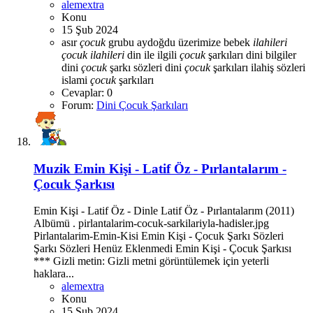
alemextra
Konu
15 Şub 2024
asır
çocuk
grubu
aydoğdu üzerimize
bebek
ilahileri
çocuk
ilahileri
din ile ilgili
çocuk
şarkıları
dini bilgiler
dini
çocuk
şarkı sözleri
dini
çocuk
şarkıları
ilahiş sözleri
islami
çocuk
şarkıları
Cevaplar: 0
Forum:
Dini Çocuk Şarkıları
Muzik
Emin Kişi - Latif Öz - Pırlantalarım -
Çocuk Şarkısı
Emin Kişi - Latif Öz - Dinle Latif Öz - Pırlantalarım (2011)
Albümü . pirlantalarim-cocuk-sarkilariyla-hadisler.jpg
Pirlantalarim-Emin-Kisi Emin Kişi - Çocuk Şarkı Sözleri
Şarkı Sözleri Henüz Eklenmedi Emin Kişi - Çocuk Şarkısı
*** Gizli metin: Gizli metni görüntülemek için yeterli
haklara...
alemextra
Konu
15 Şub 2024