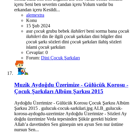
içeru Seni ben severim candan içeru Yolum vardır bu
erkandan içeru Kesildi...
alemextra
Konu
15 Şub 2024
asır
çocuk
grubu
bebek
ilahileri
beni sorma bana
çocuk
ilahileri
din ile ilgili
çocuk
şarkıları
dini bilgiler
dini
çocuk
şarkı sözleri
dini
çocuk
şarkıları
ilahiş sözleri
islami
çocuk
şarkıları
Cevaplar: 0
Forum:
Dini Çocuk Şarkıları
Muzik
Aydoğdu Üzerimize - Gülücük Korosu -
Çocuk Şarkıları Albüm Şarkısı 2015
Aydoğdu Üzerimize - Gülücük Korosu Çocuk Şarkısı Albüm
Şarkısı 2015 . gulucuk-cocuk-sarkilari.jpg ALB_gulucuk-
korosu-aydogdu-uzerimize Aydoğdu Üzerimize - Sözleri Ay
doğdu üzerimize Veda tepesinden Şükür gerekti bizlere
Allah’a davetinden Sen güneşsin sen aysın Sen nur üstüne
nursun Sen...