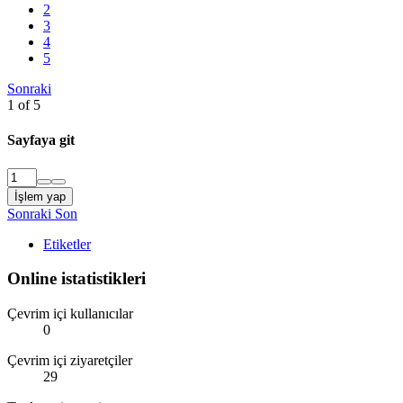
2
3
4
5
Sonraki
1 of 5
Sayfaya git
İşlem yap
Sonraki
Son
Etiketler
Online istatistikleri
Çevrim içi kullanıcılar
0
Çevrim içi ziyaretçiler
29