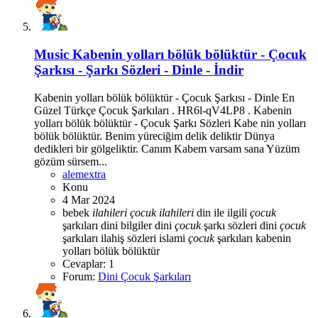
Music
Kabenin yolları bölük bölüktür - Çocuk
Şarkısı - Şarkı Sözleri - Dinle - İndir
Kabenin yolları bölük bölüktür - Çocuk Şarkısı - Dinle En
Güzel Türkçe Çocuk Şarkıları . HR6l-qV4LP8 . Kabenin
yolları bölük bölüktür - Çocuk Şarkı Sözleri Kabe nin yolları
bölük bölüktür. Benim yüreciğim delik deliktir Dünya
dedikleri bir gölgeliktir. Canım Kabem varsam sana Yüzüm
gözüm sürsem...
alemextra
Konu
4 Mar 2024
bebek
ilahileri
çocuk
ilahileri
din ile ilgili
çocuk
şarkıları
dini bilgiler
dini
çocuk
şarkı sözleri
dini
çocuk
şarkıları
ilahiş sözleri
islami
çocuk
şarkıları
kabenin
yolları bölük bölüktür
Cevaplar: 1
Forum:
Dini Çocuk Şarkıları