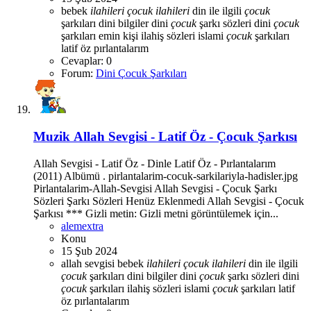
bebek
ilahileri
çocuk
ilahileri
din ile ilgili
çocuk
şarkıları
dini bilgiler
dini
çocuk
şarkı sözleri
dini
çocuk
şarkıları
emin kişi
ilahiş sözleri
islami
çocuk
şarkıları
latif öz
pırlantalarım
Cevaplar: 0
Forum:
Dini Çocuk Şarkıları
Muzik
Allah Sevgisi - Latif Öz - Çocuk Şarkısı
Allah Sevgisi - Latif Öz - Dinle Latif Öz - Pırlantalarım
(2011) Albümü . pirlantalarim-cocuk-sarkilariyla-hadisler.jpg
Pirlantalarim-Allah-Sevgisi Allah Sevgisi - Çocuk Şarkı
Sözleri Şarkı Sözleri Henüz Eklenmedi Allah Sevgisi - Çocuk
Şarkısı *** Gizli metin: Gizli metni görüntülemek için...
alemextra
Konu
15 Şub 2024
allah sevgisi
bebek
ilahileri
çocuk
ilahileri
din ile ilgili
çocuk
şarkıları
dini bilgiler
dini
çocuk
şarkı sözleri
dini
çocuk
şarkıları
ilahiş sözleri
islami
çocuk
şarkıları
latif
öz
pırlantalarım