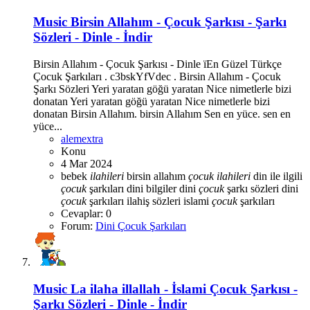
Music
Birsin Allahım - Çocuk Şarkısı - Şarkı
Sözleri - Dinle - İndir
Birsin Allahım - Çocuk Şarkısı - Dinle ïEn Güzel Türkçe
Çocuk Şarkıları . c3bskYfVdec . Birsin Allahım - Çocuk
Şarkı Sözleri Yeri yaratan göğü yaratan Nice nimetlerle bizi
donatan Yeri yaratan göğü yaratan Nice nimetlerle bizi
donatan Birsin Allahım. birsin Allahım Sen en yüce. sen en
yüce...
alemextra
Konu
4 Mar 2024
bebek
ilahileri
birsin allahım
çocuk
ilahileri
din ile ilgili
çocuk
şarkıları
dini bilgiler
dini
çocuk
şarkı sözleri
dini
çocuk
şarkıları
ilahiş sözleri
islami
çocuk
şarkıları
Cevaplar: 0
Forum:
Dini Çocuk Şarkıları
Music
La ilaha illallah - İslami Çocuk Şarkısı -
Şarkı Sözleri - Dinle - İndir