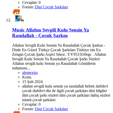
Cevaplar: 0
Forum:
Dini Çocuk Şarkıları
Music
Allahın Sevgili Kulu Sensin Ya
Rasulallah - Çocuk Şarkısı
Allahın Sevgili Kulu Sensin Ya Rasulallah Çocuk Şarkısı -
Dinle En Güzel Türkçe Çocuk Şarkıları Türkiye nin En
Zengin Çocuk Şarkı Arşivi Sitesi . YY9515O6rgc . Allahın
Sevgili Kulu Sensin Ya Rasulallah Çocuk Şarkı Sözleri
Allahın sevgili kulu Sensin ya Rasulallah Gönüllerin
sultanısın...
alemextra
Konu
15 Şub 2024
allahın sevgili kulu sensin ya rasulallah
bebek
ilahileri
çocuk
ilahileri
din ile ilgili
çocuk
şarkıları
dini bilgiler
dini
çocuk
şarkı sözleri
dini
çocuk
şarkıları
ilahiş sözleri
islami
çocuk
şarkıları
Cevaplar: 0
Forum:
Dini Çocuk Şarkıları