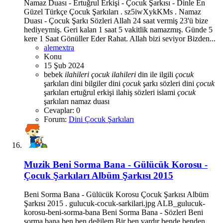
Namaz Duası - Ertuğrul Erkişi - Çocuk Şarkısı - Dinle En
Güzel Türkçe Çocuk Şarkıları . sz5iwXykKMs . Namaz
Duası - Çocuk Şarkı Sözleri Allah 24 saat vermiş 23'ü bize
hediyeymiş. Geri kalan 1 saat 5 vakitlik namazmış. Günde 5
kere 1 Saat Gönüller Eder Rahat. Allah bizi seviyor Bizden...
alemextra
Konu
15 Şub 2024
bebek
ilahileri
çocuk
ilahileri
din ile ilgili
çocuk
şarkıları
dini bilgiler
dini
çocuk
şarkı sözleri
dini
çocuk
şarkıları
ertuğrul erkişi
ilahiş sözleri
islami
çocuk
şarkıları
namaz duası
Cevaplar: 0
Forum:
Dini Çocuk Şarkıları
Muzik
Beni Sorma Bana - Gülücük Korosu -
Çocuk Şarkıları Albüm Şarkısı 2015
Beni Sorma Bana - Gülücük Korosu Çocuk Şarkısı Albüm
Şarkısı 2015 . gulucuk-cocuk-sarkilari.jpg ALB_gulucuk-
korosu-beni-sorma-bana Beni Sorma Bana - Sözleri Beni
sorma bana ben ben değilem Bir ben vardır bende benden