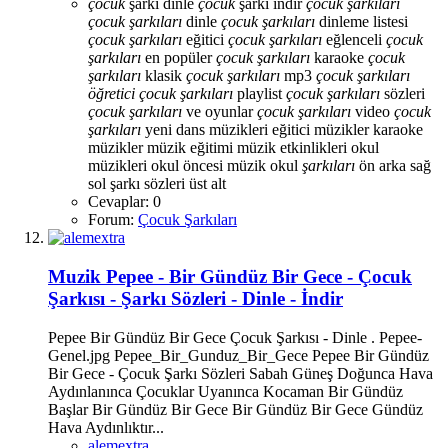
çocuk
şarkı dinle
çocuk
şarkı i̇ndir
çocuk
şarkıları
çocuk
şarkıları
dinle
çocuk
şarkıları
dinleme listesi
çocuk
şarkıları
eğitici
çocuk
şarkıları
eğlenceli
çocuk
şarkıları
en popüler
çocuk
şarkıları
karaoke
çocuk
şarkıları
klasik
çocuk
şarkıları
mp3
çocuk
şarkıları
öğretici
çocuk
şarkıları
playlist
çocuk
şarkıları
sözleri
çocuk
şarkıları
ve oyunlar
çocuk
şarkıları
video
çocuk
şarkıları
yeni
dans müzikleri
eğitici müzikler
karaoke
müzikler
müzik eğitimi
müzik etkinlikleri
okul
müzikleri
okul öncesi müzik
okul
şarkıları
ön arka
sağ
sol
şarkı sözleri
üst alt
Cevaplar: 0
Forum:
Çocuk Şarkıları
Muzik
Pepee - Bir Gündüz Bir Gece - Çocuk
Şarkısı - Şarkı Sözleri - Dinle - İndir
Pepee Bir Gündüz Bir Gece Çocuk Şarkısı - Dinle . Pepee-
Genel.jpg Pepee_Bir_Gunduz_Bir_Gece Pepee Bir Gündüz
Bir Gece - Çocuk Şarkı Sözleri Sabah Güneş Doğunca Hava
Aydınlanınca Çocuklar Uyanınca Kocaman Bir Gündüz
Başlar Bir Gündüz Bir Gece Bir Gündüz Bir Gece Gündüz
Hava Aydınlıktır...
alemextra