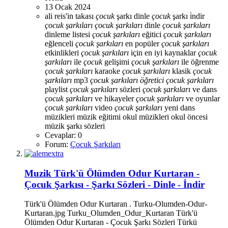
13 Ocak 2024
ali reis'in takası
çocuk
şarkı dinle
çocuk
şarkı i̇ndir
çocuk
şarkıları
çocuk
şarkıları
dinle
çocuk
şarkıları
dinleme listesi
çocuk
şarkıları
eğitici
çocuk
şarkıları
eğlenceli
çocuk
şarkıları
en popüler
çocuk
şarkıları
etkinlikleri
çocuk
şarkıları
için en iyi kaynaklar
çocuk
şarkıları
ile
çocuk
gelişimi
çocuk
şarkıları
ile öğrenme
çocuk
şarkıları
karaoke
çocuk
şarkıları
klasik
çocuk
şarkıları
mp3
çocuk
şarkıları
öğretici
çocuk
şarkıları
playlist
çocuk
şarkıları
sözleri
çocuk
şarkıları
ve dans
çocuk
şarkıları
ve hikayeler
çocuk
şarkıları
ve oyunlar
çocuk
şarkıları
video
çocuk
şarkıları
yeni
dans
müzikleri
müzik eğitimi
okul müzikleri
okul öncesi
müzik
şarkı sözleri
Cevaplar: 0
Forum:
Çocuk Şarkıları
Muzik
Türk'ü Ölümden Odur Kurtaran -
Çocuk Şarkısı - Şarkı Sözleri - Dinle - İndir
Türk'ü Ölümden Odur Kurtaran . Turku-Olumden-Odur-
Kurtaran.jpg Turku_Olumden_Odur_Kurtaran Türk'ü
Ölümden Odur Kurtaran - Çocuk Şarkı Sözleri Türkü