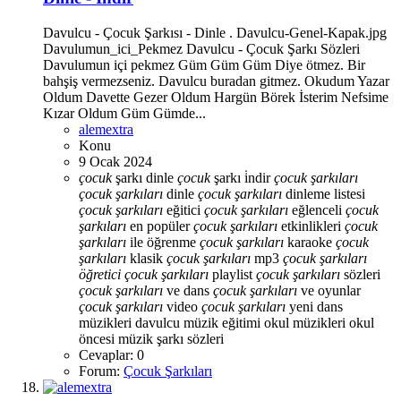
Davulcu - Çocuk Şarkısı - Dinle . Davulcu-Genel-Kapak.jpg
Davulumun_ici_Pekmez Davulcu - Çocuk Şarkı Sözleri
Davulumun içi pekmez Güm Güm Güm Diye ötmez. Bir
bahşiş vermezseniz. Davulcu buradan gitmez. Okudum Yazar
Oldum Davette Gezer Oldum Hargün Börek İsterim Nefsime
Kızar Oldum Güm Gümde...
alemextra
Konu
9 Ocak 2024
çocuk
şarkı dinle
çocuk
şarkı i̇ndir
çocuk
şarkıları
çocuk
şarkıları
dinle
çocuk
şarkıları
dinleme listesi
çocuk
şarkıları
eğitici
çocuk
şarkıları
eğlenceli
çocuk
şarkıları
en popüler
çocuk
şarkıları
etkinlikleri
çocuk
şarkıları
ile öğrenme
çocuk
şarkıları
karaoke
çocuk
şarkıları
klasik
çocuk
şarkıları
mp3
çocuk
şarkıları
öğretici
çocuk
şarkıları
playlist
çocuk
şarkıları
sözleri
çocuk
şarkıları
ve dans
çocuk
şarkıları
ve oyunlar
çocuk
şarkıları
video
çocuk
şarkıları
yeni
dans
müzikleri
davulcu
müzik eğitimi
okul müzikleri
okul
öncesi müzik
şarkı sözleri
Cevaplar: 0
Forum:
Çocuk Şarkıları