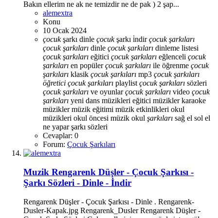
Bakın ellerim ne ak ne temizdir ne de pak ) 2 şap...
alemextra
Konu
10 Ocak 2024
çocuk
şarkı dinle
çocuk
şarkı i̇ndir
çocuk
şarkıları
çocuk
şarkıları
dinle
çocuk
şarkıları
dinleme listesi
çocuk
şarkıları
eğitici
çocuk
şarkıları
eğlenceli
çocuk
şarkıları
en popüler
çocuk
şarkıları
ile öğrenme
çocuk
şarkıları
klasik
çocuk
şarkıları
mp3
çocuk
şarkıları
öğretici
çocuk
şarkıları
playlist
çocuk
şarkıları
sözleri
çocuk
şarkıları
ve oyunlar
çocuk
şarkıları
video
çocuk
şarkıları
yeni
dans müzikleri
eğitici müzikler
karaoke
müzikler
müzik eğitimi
müzik etkinlikleri
okul
müzikleri
okul öncesi müzik
okul
şarkıları
sağ el sol el
ne yapar
şarkı sözleri
Cevaplar: 0
Forum:
Çocuk Şarkıları
Muzik
Rengarenk Düşler - Çocuk Şarkısı -
Şarkı Sözleri - Dinle - İndir
Rengarenk Düşler - Çocuk Şarkısı - Dinle . Rengarenk-
Dusler-Kapak.jpg Rengarenk_Dusler Rengarenk Düşler -