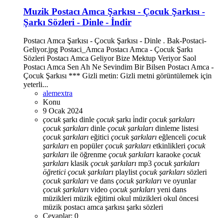
Muzik
Postacı Amca Şarkısı - Çocuk Şarkısı -
Şarkı Sözleri - Dinle - İndir
Postacı Amca Şarkısı - Çocuk Şarkısı - Dinle . Bak-Postaci-
Geliyor.jpg Postaci_Amca Postacı Amca - Çocuk Şarkı
Sözleri Postacı Amca Geliyor Bize Mektup Veriyor Saol
Postacı Amca Sen Ah Ne Sevindim Bir Bilsen Postacı Amca -
Çocuk Şarkısı *** Gizli metin: Gizli metni görüntülemek için
yeterli...
alemextra
Konu
9 Ocak 2024
çocuk
şarkı dinle
çocuk
şarkı i̇ndir
çocuk
şarkıları
çocuk
şarkıları
dinle
çocuk
şarkıları
dinleme listesi
çocuk
şarkıları
eğitici
çocuk
şarkıları
eğlenceli
çocuk
şarkıları
en popüler
çocuk
şarkıları
etkinlikleri
çocuk
şarkıları
ile öğrenme
çocuk
şarkıları
karaoke
çocuk
şarkıları
klasik
çocuk
şarkıları
mp3
çocuk
şarkıları
öğretici
çocuk
şarkıları
playlist
çocuk
şarkıları
sözleri
çocuk
şarkıları
ve dans
çocuk
şarkıları
ve oyunlar
çocuk
şarkıları
video
çocuk
şarkıları
yeni
dans
müzikleri
müzik eğitimi
okul müzikleri
okul öncesi
müzik
postacı amca şarkısı
şarkı sözleri
Cevaplar: 0