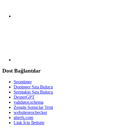
Dost Bağlantılar
Seoptimer
Dopinger Sıra Bulucu
Serptakip Sıra Bulucu
DexterGPT
validator.schema
Zengin Sonuçlar Testi
websiteseochecker
ahrefs.com
Link İçin İletişim