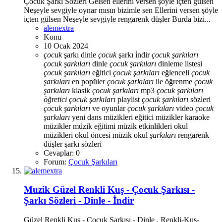
Çocuk Şarkı Sözleri Gelsen ellerini versen şöyle içten gülsen
Neşeyle sevgiyle oynar mısın bizimle sen Ellerini versen şöyle
içten gülsen Neşeyle sevgiyle rengarenk düşler Burda bizi...
alemextra
Konu
10 Ocak 2024
çocuk
şarkı dinle
çocuk
şarkı i̇ndir
çocuk
şarkıları
çocuk
şarkıları
dinle
çocuk
şarkıları
dinleme listesi
çocuk
şarkıları
eğitici
çocuk
şarkıları
eğlenceli
çocuk
şarkıları
en popüler
çocuk
şarkıları
ile öğrenme
çocuk
şarkıları
klasik
çocuk
şarkıları
mp3
çocuk
şarkıları
öğretici
çocuk
şarkıları
playlist
çocuk
şarkıları
sözleri
çocuk
şarkıları
ve oyunlar
çocuk
şarkıları
video
çocuk
şarkıları
yeni
dans müzikleri
eğitici müzikler
karaoke
müzikler
müzik eğitimi
müzik etkinlikleri
okul
müzikleri
okul öncesi müzik
okul
şarkıları
rengarenk
düşler
şarkı sözleri
Cevaplar: 0
Forum:
Çocuk Şarkıları
Muzik
Güzel Renkli Kuş - Çocuk Şarkısı -
Şarkı Sözleri - Dinle - İndir
Güzel Renkli Kuş - Çocuk Şarkısı - Dinle . Renkli-Kus-