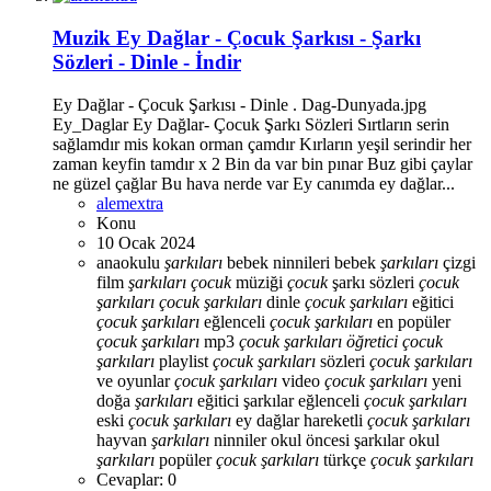
Muzik
Ey Dağlar - Çocuk Şarkısı - Şarkı
Sözleri - Dinle - İndir
Ey Dağlar - Çocuk Şarkısı - Dinle . Dag-Dunyada.jpg
Ey_Daglar Ey Dağlar- Çocuk Şarkı Sözleri Sırtların serin
sağlamdır mis kokan orman çamdır Kırların yeşil serindir her
zaman keyfin tamdır x 2 Bin da var bin pınar Buz gibi çaylar
ne güzel çağlar Bu hava nerde var Ey canımda ey dağlar...
alemextra
Konu
10 Ocak 2024
anaokulu
şarkıları
bebek ninnileri
bebek
şarkıları
çizgi
film
şarkıları
çocuk
müziği
çocuk
şarkı sözleri
çocuk
şarkıları
çocuk
şarkıları
dinle
çocuk
şarkıları
eğitici
çocuk
şarkıları
eğlenceli
çocuk
şarkıları
en popüler
çocuk
şarkıları
mp3
çocuk
şarkıları
öğretici
çocuk
şarkıları
playlist
çocuk
şarkıları
sözleri
çocuk
şarkıları
ve oyunlar
çocuk
şarkıları
video
çocuk
şarkıları
yeni
doğa
şarkıları
eğitici şarkılar
eğlenceli
çocuk
şarkıları
eski
çocuk
şarkıları
ey dağlar
hareketli
çocuk
şarkıları
hayvan
şarkıları
ninniler
okul öncesi şarkılar
okul
şarkıları
popüler
çocuk
şarkıları
türkçe
çocuk
şarkıları
Cevaplar: 0