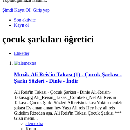
Topluluğumuza Katılın..
Şimdi Kayıt Ol!
Giriş yap
Son aktivite
Kayıt ol
çocuk şarkıları öğretici
Etiketler
Muzik
Ali Reis'in Takası (1) - Çocuk Şarkısı -
Şarkı Sözleri - Dinle - İndir
Ali Reis'in Takası - Çocuk Şarkısı - Dinle Ali-Reisin-
Takasi.jpg Ali_Reisin_Takasi_Combeki_Net Ali Reis'in
Takası - Çocuk Şarkı Sözleri Ali reisin takası Yoktur denizin
şakası Ey aman aman hey Yaşa Ali reis Hey hey ali reis
Gidelim Rizeden aşa. Ali Reis'in Takası Çocuk Şarkısı ***
Gizli metin...
alemextra
Konu