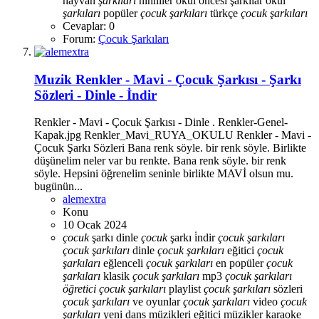
hayvan
şarkıları
ninniler
okul öncesi şarkılar
okul
şarkıları
popüler
çocuk
şarkıları
türkçe
çocuk
şarkıları
Cevaplar: 0
Forum:
Çocuk Şarkıları
Muzik
Renkler - Mavi - Çocuk Şarkısı - Şarkı
Sözleri - Dinle - İndir
Renkler - Mavi - Çocuk Şarkısı - Dinle . Renkler-Genel-
Kapak.jpg Renkler_Mavi_RUYA_OKULU Renkler - Mavi -
Çocuk Şarkı Sözleri Bana renk söyle. bir renk söyle. Birlikte
düşünelim neler var bu renkte. Bana renk söyle. bir renk
söyle. Hepsini öğrenelim seninle birlikte MAVİ olsun mu.
bugünün...
alemextra
Konu
10 Ocak 2024
çocuk
şarkı dinle
çocuk
şarkı i̇ndir
çocuk
şarkıları
çocuk
şarkıları
dinle
çocuk
şarkıları
eğitici
çocuk
şarkıları
eğlenceli
çocuk
şarkıları
en popüler
çocuk
şarkıları
klasik
çocuk
şarkıları
mp3
çocuk
şarkıları
öğretici
çocuk
şarkıları
playlist
çocuk
şarkıları
sözleri
çocuk
şarkıları
ve oyunlar
çocuk
şarkıları
video
çocuk
şarkıları
yeni
dans müzikleri
eğitici müzikler
karaoke