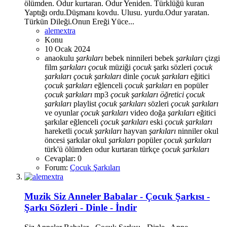
ölümden. Odur kurtaran. Odur Yeniden. Türklüğü kuran
Yaptığı ordu.Düşmanı kovdu. Ulusu. yurdu.Odur yaratan.
Türkün Dileği.Onun Ereği Yüce...
alemextra
Konu
10 Ocak 2024
anaokulu
şarkıları
bebek ninnileri
bebek
şarkıları
çizgi
film
şarkıları
çocuk
müziği
çocuk
şarkı sözleri
çocuk
şarkıları
çocuk
şarkıları
dinle
çocuk
şarkıları
eğitici
çocuk
şarkıları
eğlenceli
çocuk
şarkıları
en popüler
çocuk
şarkıları
mp3
çocuk
şarkıları
öğretici
çocuk
şarkıları
playlist
çocuk
şarkıları
sözleri
çocuk
şarkıları
ve oyunlar
çocuk
şarkıları
video
doğa
şarkıları
eğitici
şarkılar
eğlenceli
çocuk
şarkıları
eski
çocuk
şarkıları
hareketli
çocuk
şarkıları
hayvan
şarkıları
ninniler
okul
öncesi şarkılar
okul
şarkıları
popüler
çocuk
şarkıları
türk'ü ölümden odur kurtaran
türkçe
çocuk
şarkıları
Cevaplar: 0
Forum:
Çocuk Şarkıları
Muzik
Siz Anneler Babalar - Çocuk Şarkısı -
Şarkı Sözleri - Dinle - İndir