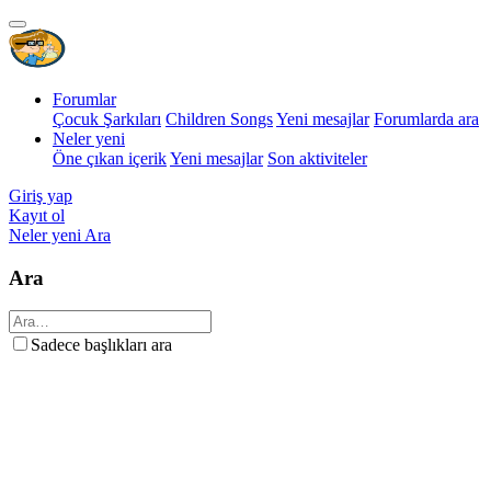
Forumlar
Çocuk Şarkıları
Children Songs
Yeni mesajlar
Forumlarda ara
Neler yeni
Öne çıkan içerik
Yeni mesajlar
Son aktiviteler
Giriş yap
Kayıt ol
Neler yeni
Ara
Ara
Sadece başlıkları ara