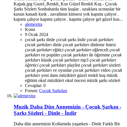
Kapak.jpg Guzel_Renkli_Kus Güzel Renkli Kuş - Çocuk
Şarkı Sözleri Sonbaharda tüm kuşlar . uzaklara ucmuslar bir
kusun kanadı kırık . zavallının kimsesi yok kapımı çalıyor .
kapımı çalıyor kapımı çalıyor . kapımı çalıyor gel güzel kus...
alemextra
Konu
9 Ocak 2024
çocuk
şarkı dinle
çocuk
şarkı i̇ndir
çocuk
şarkıları
çocuk
şarkıları
dinle
çocuk
şarkıları
dinleme listesi
çocuk
şarkıları
eğitici
çocuk
şarkıları
eğlenceli
çocuk
şarkıları
en popüler
çocuk
şarkıları
ile öğrenme
çocuk
şarkıları
klasik
çocuk
şarkıları
mp3
çocuk
şarkıları
öğretici
çocuk
şarkıları
playlist
çocuk
şarkıları
sözleri
çocuk
şarkıları
ve oyunlar
çocuk
şarkıları
video
çocuk
şarkıları
yeni
dans müzikleri
güzel renkli kuş
müzik
eğitimi
okul müzikleri
okul öncesi müzik
şarkı sözleri
Cevaplar: 0
Forum:
Çocuk Şarkıları
Muzik
Daha Dün Annemizin - Çocuk Şarkısı -
Şarkı Sözleri - Dinle - İndir
Daha dün annemizin Kollarında yaşarken - Dinle Farklı Bir