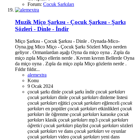
Forum:
Çocuk Şarkıları
Muzik
Miço Şarkısı - Çocuk Şarkısı - Şarkı
Sözleri - Dinle - İndir
Miço Şarkısı - Çocuk Şarkısı - Dinle . Oynada-Mico-
Oyna.jpg Mico Miço - Çocuk Şarkı Sözleri Miço nerden
geliyor . Ormanlardan aşağı Oyna da miço oyna . Zıpla da
miço zıpla Miço ellerin nerde . Kıvrım kıvrım Bellerde Oyna
da miço oyna . Zıpla da miço zıpla Miço gözlerin nerde .
Fıldır fıldır...
alemextra
Konu
9 Ocak 2024
çocuk
şarkı dinle
çocuk
şarkı i̇ndir
çocuk
şarkıları
çocuk
şarkıları
dinle
çocuk
şarkıları
dinleme listesi
çocuk
şarkıları
eğitici
çocuk
şarkıları
eğlenceli
çocuk
şarkıları
en popüler
çocuk
şarkıları
etkinlikleri
çocuk
şarkıları
ile öğrenme
çocuk
şarkıları
karaoke
çocuk
şarkıları
klasik
çocuk
şarkıları
mp3
çocuk
şarkıları
öğretici
çocuk
şarkıları
playlist
çocuk
şarkıları
sözleri
çocuk
şarkıları
ve dans
çocuk
şarkıları
ve oyunlar
çocuk
şarkıları
video
çocuk
şarkıları
yeni
dans