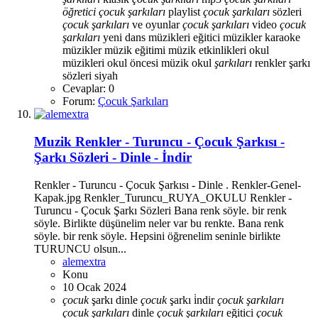
öğretici
çocuk
şarkıları
playlist
çocuk
şarkıları
sözleri
çocuk
şarkıları
ve oyunlar
çocuk
şarkıları
video
çocuk
şarkıları
yeni
dans müzikleri
eğitici müzikler
karaoke
müzikler
müzik eğitimi
müzik etkinlikleri
okul
müzikleri
okul öncesi müzik
okul
şarkıları
renkler
şarkı
sözleri
siyah
Cevaplar: 0
Forum:
Çocuk Şarkıları
Muzik
Renkler - Turuncu - Çocuk Şarkısı -
Şarkı Sözleri - Dinle - İndir
Renkler - Turuncu - Çocuk Şarkısı - Dinle . Renkler-Genel-
Kapak.jpg Renkler_Turuncu_RUYA_OKULU Renkler -
Turuncu - Çocuk Şarkı Sözleri Bana renk söyle. bir renk
söyle. Birlikte düşünelim neler var bu renkte. Bana renk
söyle. bir renk söyle. Hepsini öğrenelim seninle birlikte
TURUNCU olsun...
alemextra
Konu
10 Ocak 2024
çocuk
şarkı dinle
çocuk
şarkı i̇ndir
çocuk
şarkıları
çocuk
şarkıları
dinle
çocuk
şarkıları
eğitici
çocuk