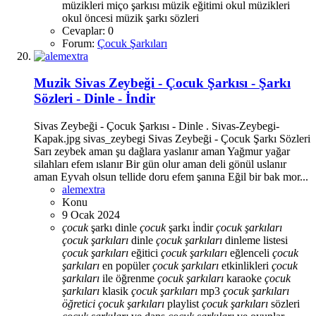
müzikleri
miço şarkısı
müzik eğitimi
okul müzikleri
okul öncesi müzik
şarkı sözleri
Cevaplar: 0
Forum:
Çocuk Şarkıları
Muzik
Sivas Zeybeği - Çocuk Şarkısı - Şarkı
Sözleri - Dinle - İndir
Sivas Zeybeği - Çocuk Şarkısı - Dinle . Sivas-Zeybegi-
Kapak.jpg sivas_zeybegi Sivas Zeybeği - Çocuk Şarkı Sözleri
Sarı zeybek aman şu dağlara yaslanır aman Yağmur yağar
silahları efem ıslanır Bir gün olur aman deli gönül uslanır
aman Eyvah olsun tellide doru efem şanına Eğil bir bak mor...
alemextra
Konu
9 Ocak 2024
çocuk
şarkı dinle
çocuk
şarkı i̇ndir
çocuk
şarkıları
çocuk
şarkıları
dinle
çocuk
şarkıları
dinleme listesi
çocuk
şarkıları
eğitici
çocuk
şarkıları
eğlenceli
çocuk
şarkıları
en popüler
çocuk
şarkıları
etkinlikleri
çocuk
şarkıları
ile öğrenme
çocuk
şarkıları
karaoke
çocuk
şarkıları
klasik
çocuk
şarkıları
mp3
çocuk
şarkıları
öğretici
çocuk
şarkıları
playlist
çocuk
şarkıları
sözleri