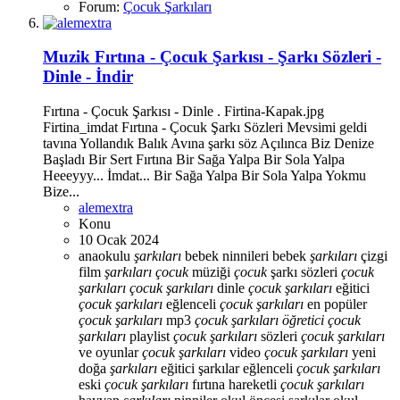
Forum:
Çocuk Şarkıları
Muzik
Fırtına - Çocuk Şarkısı - Şarkı Sözleri -
Dinle - İndir
Fırtına - Çocuk Şarkısı - Dinle . Firtina-Kapak.jpg
Firtina_imdat Fırtına - Çocuk Şarkı Sözleri Mevsimi geldi
tavına Yollandık Balık Avına şarkı söz Açılınca Biz Denize
Başladı Bir Sert Fırtına Bir Sağa Yalpa Bir Sola Yalpa
Heeeyyy... İmdat... Bir Sağa Yalpa Bir Sola Yalpa Yokmu
Bize...
alemextra
Konu
10 Ocak 2024
anaokulu
şarkıları
bebek ninnileri
bebek
şarkıları
çizgi
film
şarkıları
çocuk
müziği
çocuk
şarkı sözleri
çocuk
şarkıları
çocuk
şarkıları
dinle
çocuk
şarkıları
eğitici
çocuk
şarkıları
eğlenceli
çocuk
şarkıları
en popüler
çocuk
şarkıları
mp3
çocuk
şarkıları
öğretici
çocuk
şarkıları
playlist
çocuk
şarkıları
sözleri
çocuk
şarkıları
ve oyunlar
çocuk
şarkıları
video
çocuk
şarkıları
yeni
doğa
şarkıları
eğitici şarkılar
eğlenceli
çocuk
şarkıları
eski
çocuk
şarkıları
fırtına
hareketli
çocuk
şarkıları