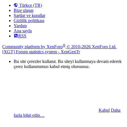
Türkçe (TR)
Bize ulaşın
Şartlar ve kurallar
Gizlilik politikası
Yardım
Ana sayfa
RSS
®
Community platform by XenForo
© 2010-2026 XenForo Ltd.
[XGT] Forum statistics system
- XenGenTr
Bu site çerezler kullanır. Bu siteyi kullanmaya devam ederek
çerez kullanımımızı kabul etmiş olursunuz.
Kabul
Daha
fazla bilgi edin…