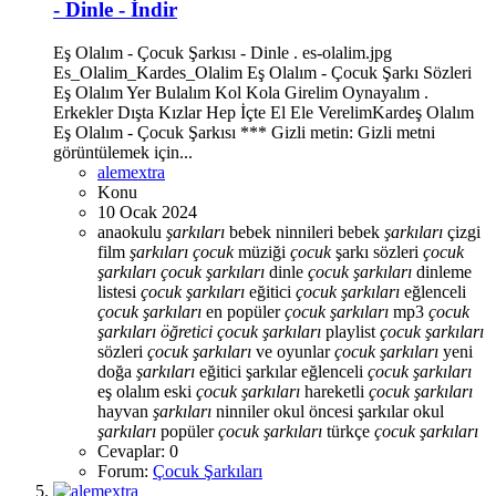
- Dinle - İndir
Eş Olalım - Çocuk Şarkısı - Dinle . es-olalim.jpg
Es_Olalim_Kardes_Olalim Eş Olalım - Çocuk Şarkı Sözleri
Eş Olalım Yer Bulalım Kol Kola Girelim Oynayalım .
Erkekler Dışta Kızlar Hep İçte El Ele VerelimKardeş Olalım
Eş Olalım - Çocuk Şarkısı *** Gizli metin: Gizli metni
görüntülemek için...
alemextra
Konu
10 Ocak 2024
anaokulu
şarkıları
bebek ninnileri
bebek
şarkıları
çizgi
film
şarkıları
çocuk
müziği
çocuk
şarkı sözleri
çocuk
şarkıları
çocuk
şarkıları
dinle
çocuk
şarkıları
dinleme
listesi
çocuk
şarkıları
eğitici
çocuk
şarkıları
eğlenceli
çocuk
şarkıları
en popüler
çocuk
şarkıları
mp3
çocuk
şarkıları
öğretici
çocuk
şarkıları
playlist
çocuk
şarkıları
sözleri
çocuk
şarkıları
ve oyunlar
çocuk
şarkıları
yeni
doğa
şarkıları
eğitici şarkılar
eğlenceli
çocuk
şarkıları
eş olalım
eski
çocuk
şarkıları
hareketli
çocuk
şarkıları
hayvan
şarkıları
ninniler
okul öncesi şarkılar
okul
şarkıları
popüler
çocuk
şarkıları
türkçe
çocuk
şarkıları
Cevaplar: 0
Forum:
Çocuk Şarkıları