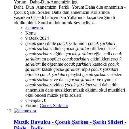
Yorum . Daha-Dun-Annemizin.jpg
Daha_Dun_Annemizin_Farkli_Yorum Daha dün annemizin -
Çocuk Şarkı Sözleri Daha dün annemizin Kollarında
yaşarken Çiçekli bahçemizin Yollarında koşarken Şimdi
okullu olduk Sınıfları doldurduk Sevinçliyiz...
alemextra
Konu
9 Ocak 2024
çocuk
şarkı dinle
çocuk
şarkı i̇ndir
çocuk
şarkıları
çocuk
şarkıları
dinle
çocuk
şarkıları
dinleme listesi
çocuk
şarkıları
eğitici
çocuk
şarkıları
eğlenceli
çocuk
şarkıları
en popüler
çocuk
şarkıları
etkinlikleri
çocuk
şarkıları
ile öğrenme
çocuk
şarkıları
karaoke
çocuk
şarkıları
klasik
çocuk
şarkıları
mp3
çocuk
şarkıları
öğretici
çocuk
şarkıları
playlist
çocuk
şarkıları
sözleri
çocuk
şarkıları
ve dans
çocuk
şarkıları
ve oyunlar
çocuk
şarkıları
video
çocuk
şarkıları
yeni
daha dün
annemizin
dans müzikleri
müzik eğitimi
okul müzikleri
okul öncesi müzik
şarkı sözleri
Cevaplar: 0
Forum:
Çocuk Şarkıları
Muzik
Davulcu - Çocuk Şarkısı - Şarkı Sözleri -
Dinle - İndir