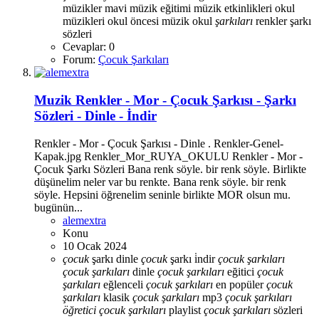
müzikler
mavi
müzik eğitimi
müzik etkinlikleri
okul
müzikleri
okul öncesi müzik
okul
şarkıları
renkler
şarkı
sözleri
Cevaplar: 0
Forum:
Çocuk Şarkıları
Muzik
Renkler - Mor - Çocuk Şarkısı - Şarkı
Sözleri - Dinle - İndir
Renkler - Mor - Çocuk Şarkısı - Dinle . Renkler-Genel-
Kapak.jpg Renkler_Mor_RUYA_OKULU Renkler - Mor -
Çocuk Şarkı Sözleri Bana renk söyle. bir renk söyle. Birlikte
düşünelim neler var bu renkte. Bana renk söyle. bir renk
söyle. Hepsini öğrenelim seninle birlikte MOR olsun mu.
bugünün...
alemextra
Konu
10 Ocak 2024
çocuk
şarkı dinle
çocuk
şarkı i̇ndir
çocuk
şarkıları
çocuk
şarkıları
dinle
çocuk
şarkıları
eğitici
çocuk
şarkıları
eğlenceli
çocuk
şarkıları
en popüler
çocuk
şarkıları
klasik
çocuk
şarkıları
mp3
çocuk
şarkıları
öğretici
çocuk
şarkıları
playlist
çocuk
şarkıları
sözleri