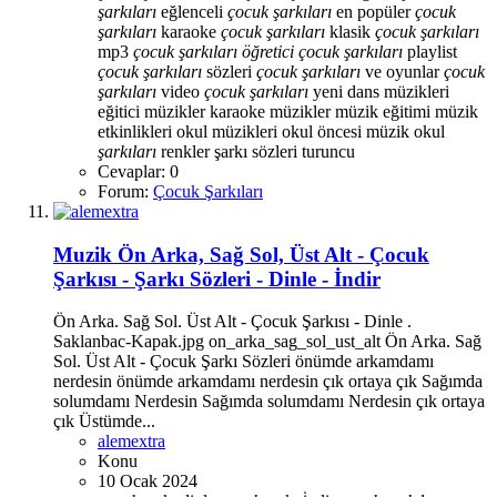
şarkıları
eğlenceli
çocuk
şarkıları
en popüler
çocuk
şarkıları
karaoke
çocuk
şarkıları
klasik
çocuk
şarkıları
mp3
çocuk
şarkıları
öğretici
çocuk
şarkıları
playlist
çocuk
şarkıları
sözleri
çocuk
şarkıları
ve oyunlar
çocuk
şarkıları
video
çocuk
şarkıları
yeni
dans müzikleri
eğitici müzikler
karaoke müzikler
müzik eğitimi
müzik
etkinlikleri
okul müzikleri
okul öncesi müzik
okul
şarkıları
renkler
şarkı sözleri
turuncu
Cevaplar: 0
Forum:
Çocuk Şarkıları
Muzik
Ön Arka, Sağ Sol, Üst Alt - Çocuk
Şarkısı - Şarkı Sözleri - Dinle - İndir
Ön Arka. Sağ Sol. Üst Alt - Çocuk Şarkısı - Dinle .
Saklanbac-Kapak.jpg on_arka_sag_sol_ust_alt Ön Arka. Sağ
Sol. Üst Alt - Çocuk Şarkı Sözleri önümde arkamdamı
nerdesin önümde arkamdamı nerdesin çık ortaya çık Sağımda
solumdamı Nerdesin Sağımda solumdamı Nerdesin çık ortaya
çık Üstümde...
alemextra
Konu
10 Ocak 2024