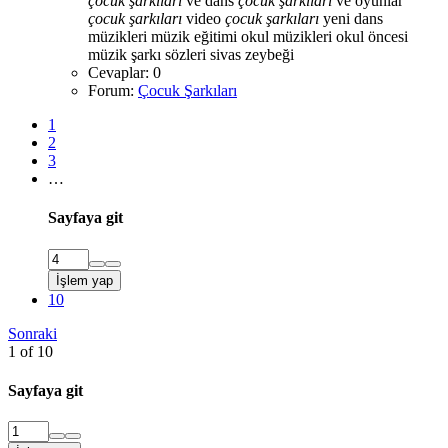
çocuk
şarkıları
ve dans
çocuk
şarkıları
ve oyunlar
çocuk
şarkıları
video
çocuk
şarkıları
yeni
dans
müzikleri
müzik eğitimi
okul müzikleri
okul öncesi
müzik
şarkı sözleri
sivas zeybeği
Cevaplar: 0
Forum:
Çocuk Şarkıları
1
2
3
…
Sayfaya git
İşlem yap
10
Sonraki
1 of 10
Sayfaya git