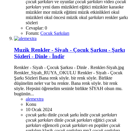
çocuk
şarkıları
ve oyunlar
çocuk
şarkıları
video
çocuk
şarkıları
yeni
dans müzikleri
eğitici müzikler
karaoke
müzikler
mor
müzik eğitimi
müzik etkinlikleri
okul
müzikleri
okul öncesi müzik
okul
şarkıları
renkler
şarkı
sözleri
Cevaplar: 0
Forum:
Çocuk Şarkıları
Muzik
Renkler - Siyah - Çocuk Şarkısı - Şarkı
Sözleri - Dinle - İndir
Renkler - Siyah - Çocuk Şarkısı - Dinle . Renkler-Siyah.jpg
Renkler_Siyah_RUYA_OKULU Renkler - Siyah - Çocuk
Şarkı Sözleri Bana renk söyle. bir renk söyle. Birlikte
düşünelim neler var bu renkte. Bana renk söyle. bir renk
söyle. Hepsini öğrenelim seninle birlikte SİYAH olsun mu.
bugünün...
alemextra
Konu
10 Ocak 2024
çocuk
şarkı dinle
çocuk
şarkı i̇ndir
çocuk
şarkıları
çocuk
şarkıları
dinle
çocuk
şarkıları
eğitici
çocuk
şarkıları
eğlenceli
çocuk
şarkıları
en popüler
çocuk
şarkıları
klasik
çocuk
şarkıları
mp3
çocuk
şarkıları