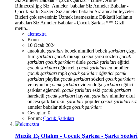
Siz Anneler Babalar - Çocuk Şarkısı - Dinle . Anne-
Bilmecesi.jpg Siz_Anneler_babalar Siz Anneler Babalar -
Çocuk Şarkı Sözleri Siz anneler babalar Siz amcalar teyzeler .
Bizleri çok seversiniz Üzmek istemezsiniz Dikkatli kullanın
arabaları Siz Anneler Babalar - Çocuk Şarkısı *** Gizli
metin...
alemextra
Konu
10 Ocak 2024
anaokulu
şarkıları
bebek ninnileri
bebek
şarkıları
çizgi
film
şarkıları
çocuk
müziği
çocuk
şarkı sözleri
çocuk
şarkıları
çocuk
şarkıları
dinle
çocuk
şarkıları
eğitici
çocuk
şarkıları
eğlenceli
çocuk
şarkıları
en popüler
çocuk
şarkıları
mp3
çocuk
şarkıları
öğretici
çocuk
şarkıları
playlist
çocuk
şarkıları
sözleri
çocuk
şarkıları
ve oyunlar
çocuk
şarkıları
video
doğa
şarkıları
eğitici
şarkılar
eğlenceli
çocuk
şarkıları
eski
çocuk
şarkıları
hareketli
çocuk
şarkıları
hayvan
şarkıları
ninniler
okul
öncesi şarkılar
okul
şarkıları
popüler
çocuk
şarkıları
siz
anneler babalar
türkçe
çocuk
şarkıları
Cevaplar: 0
Forum:
Çocuk Şarkıları
Muzik
Eş Olalım - Çocuk Şarkısı - Şarkı Sözleri