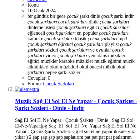
Konu
10 Ocak 2024
bir gündüz bir gece
çocuk
şarkı dinle
çocuk
şarkı i̇ndir
çocuk
şarkıları
çocuk
şarkıları
dinle
çocuk
şarkıları
dinleme listesi
çocuk
şarkıları
eğitici
çocuk
şarkıları
eğlenceli
çocuk
şarkıları
en popüler
çocuk
şarkıları
karaoke
çocuk
şarkıları
klasik
çocuk
şarkıları
mp3
çocuk
şarkıları
öğretici
çocuk
şarkıları
playlist
çocuk
şarkıları
sözleri
çocuk
şarkıları
ve oyunlar
çocuk
şarkıları
video
çocuk
şarkıları
yeni
dans müzikleri
eğitici müzikler
karaoke müzikler
müzik eğitimi
müzik
etkinlikleri
okul müzikleri
okul öncesi müzik
okul
şarkıları
pepee
şarkı sözleri
Cevaplar: 0
Forum:
Çocuk Şarkıları
Muzik
Sağ El Sol El Ne Yapar - Çocuk Şarkısı -
Şarkı Sözleri - Dinle - İndir
Sağ El Sol El Ne Yapar - Çocuk Şarkısı - Dinle . Sag-El-Sol-
El-Ne-Yapar.jpg Sag_El_Sol_El_Ne_Yapar Sağ El Sol El Ne
Yapar - Çocuk Şarkı Sözleri sağ el sol el ne yapar ikiside yüz
yıkar ) 2 şap şap şap şap şaplatırım pat pat pat pat patlatırım